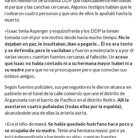
varios miembros de la banda DDP que habitualmente merodean
el parque y las canchas cercanas. Algunos testigos hablan que le
rodearon cuatro personas y que uno de ellos le apuñaló hasta la
muerte.
«Isaac tenía Asperger y esquizofrenia y los DDP la tenían
tomada con él por ese motivo desde hacía mucho tiempo.
No le
dejaban en paz, le insultaban, iban a pegarle… Él no era tonto
y se defendía, pero le vacilaban
y fueron a molestarle y a por él
varias veces», cuentan fuentes cercanas al fallecido. Un
acoso
que Isaac no había contado ni a su hermana mayor Isabel ni a
su madre
para que no se preocupasen pero que conocían sus
íntimos amigos.
Según fuentes policiales, sus perseguidores le dieron alcance en
patinete en el túnel de la calle comercio que une el distrito de
Arganzuela con el barrio de Pacífico en el distrito Retiro.
Allí le
asestaron cuatro puñaladas (todas ellas por la espalda),
alcanzándole una de ellas la arteria aorta.
«Era el niño de mamá.
Se había quedado huérfano hace poco y
se ocupaba de su madre.
Tenía una hermana mayor, pero ya
está independizada y haciendo su vida», cuentan fuentes