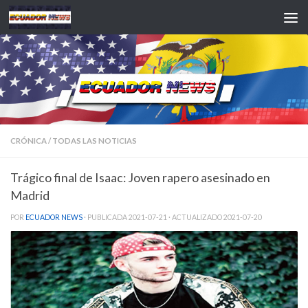
Saltar al contenido
CRÓNICA
/
TODAS LAS NOTICIAS
Trágico final de Isaac: Joven rapero asesinado en
Madrid
POR
ECUADOR NEWS
· PUBLICADA
2021-07-21
· ACTUALIZADO
2021-07-20