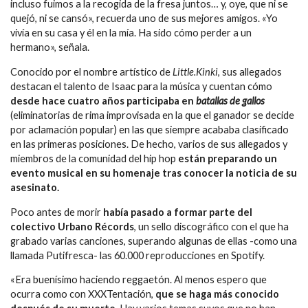
incluso fuimos a la recogida de la fresa juntos… y, oye, que ni se
quejó, ni se cansó», recuerda uno de sus mejores amigos. «Yo
vivía en su casa y él en la mía. Ha sido cómo perder a un
hermano», señala.
Conocido por el nombre artístico de
Little.Kinki
, sus allegados
destacan el talento de Isaac para la música y cuentan cómo
desde hace cuatro años participaba en
batallas de gallos
(eliminatorias de rima improvisada en la que el ganador se decide
por aclamación popular) en las que siempre acababa clasificado
en las primeras posiciones. De hecho, varios de sus allegados y
miembros de la comunidad del hip hop
están preparando un
evento musical en su homenaje tras conocer la noticia de su
asesinato.
Poco antes de morir
había pasado a formar parte del
colectivo Urbano Récords
, un sello discográfico con el que ha
grabado varias canciones, superando algunas de ellas -como una
llamada Putifresca- las 60.000 reproducciones en Spotify.
«Era buenísimo haciendo reggaetón. Al menos espero que
ocurra como con XXXTentación,
que se haga más conocido