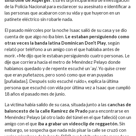
síndrome de Asperger
. Esa es la principal línea de investigación
de la Policía Nacional para esclarecer su asesinato e identificar a
las personas que acabaron con su vida y que huyeron en un
patinete eléctrico sin robarle nada.
El pasado miércoles por la noche Isaac salió de su casa y se dio
cuenta de que algo no iba bien.
Le estaban persiguiendo como
otras veces la banda latina Dominican Don’t Play
, según
relató por teléfono a un amigo con el que hablaba antes de
morir. «Me dijo que le estaban persiguiendo cuatro personas. Le
dije que corriera hacia el metro de Menéndez Pelayo donde
habíamos quedado y de repente escuché un ‘ay’. Yo quise creer
que eran puñetazos, pero sonó como que eran puyadas
[puñaladas]. Después solo escuché ruido», explica la última
persona que escuchó con vida por última vez a Isaac que cumplió
18 años el pasado mes de junio.
La víctima había salido de su casa, situada junto a las
canchas de
baloncesto de la calle Ramírez de Prado
para encontrarse en
Menéndez Pelayo (al otro lado del túnel en el que falleció) con un
amigo con el que
iba a grabar un videoclip de reggaetón.
Sin
embargo, se sospecha que nada más pisar la calle se cruzó con