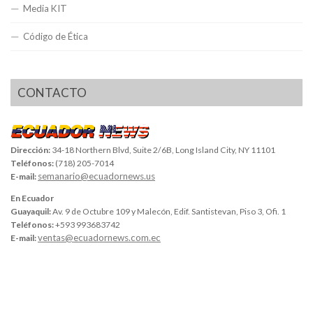
Media KIT
Código de Ética
CONTACTO
Dirección:
34-18 Northern Blvd, Suite 2/6B, Long Island City, NY 11101
Teléfonos:
(718) 205-7014
semanario@ecuadornews.us
E-mail:
En Ecuador
Guayaquil:
Av. 9 de Octubre 109 y Malecón, Edif. Santistevan, Piso 3, Ofi. 1
Teléfonos:
+593 993683742
ventas@ecuadornews.com.ec
E-mail: