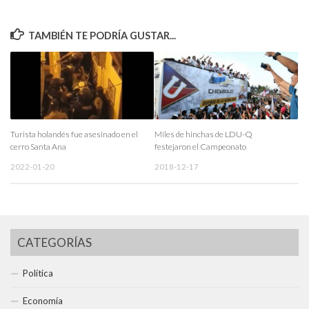
TAMBIÉN TE PODRÍA GUSTAR...
Turista holandés fue asesinado en el
Miles de hinchas de LDU-Q
cerro Santa Ana
festejaron el Campeonato
2022-01-20
2018-12-17
CATEGORÍAS
Política
Economía