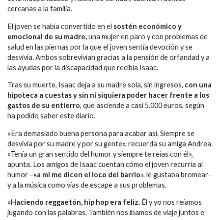
cercanas a la familia.
El joven se había convertido en el
sostén económico y
emocional de su madre,
una mujer en paro y con problemas de
salud en las piernas por la que el joven sentía devoción y se
desvivía. Ambos sobrevivían gracias a la pensión de orfandad y a
las ayudas por la discapacidad que recibía Isaac.
Tras su muerte, Isaac deja a su madre sola, sin ingresos,
con una
hipoteca a cuestas y sin ni siquiera poder hacer frente a los
gastos de su entierro
, que asciende a casi 5.000 euros, según
ha podido saber este diario.
«Era demasiado buena persona para acabar así. Siempre se
desvivía por su madre y por su gente», recuerda su amiga Andrea.
«Tenía un gran sentido del humor y siempre te reías con él»,
apunta. Los amigos de Isaac cuentan cómo el joven recurría al
humor –
«a mi me dicen el loco del barrio
», le gustaba bromear-
y a la música como vías de escape a sus problemas.
«
Haciendo reggaetón, hip hop era feliz.
Él y yo nos reíamos
jugando con las palabras. También nos íbamos de viaje juntos e