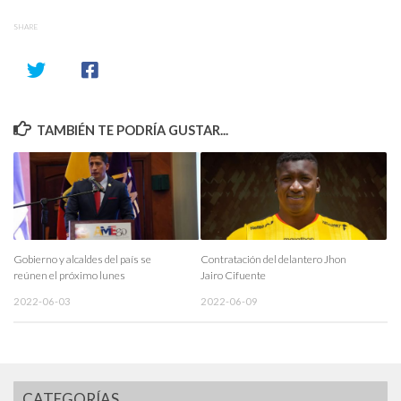
SHARE
TAMBIÉN TE PODRÍA GUSTAR...
Gobierno y alcaldes del país se
Contratación del delantero Jhon
reúnen el próximo lunes
Jairo Cifuente
2022-06-03
2022-06-09
CATEGORÍAS