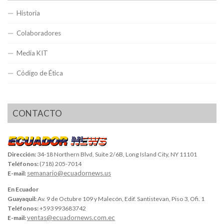
Historia
Colaboradores
Media KIT
Código de Ética
CONTACTO
Dirección:
34-18 Northern Blvd, Suite 2/6B, Long Island City, NY 11101
Teléfonos:
(718) 205-7014
semanario@ecuadornews.us
E-mail:
En Ecuador
Guayaquil:
Av. 9 de Octubre 109 y Malecón, Edif. Santistevan, Piso 3, Ofi. 1
Teléfonos:
+593 993683742
ventas@ecuadornews.com.ec
E-mail: