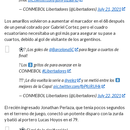
— CONMEBOL Libertadores (@Libertadores)
July 21, 2021
Los amarillos volvieron a aumentar el marcador en el 68 después
de un penal cobrado por Gabriel Cortez, pero el cuadro
ecuatoriano necesitaba un gol más para asegurar su pase a
cuartos, debido al gol de visitante de los argentinos.
? ¡Los goles de
@BarcelonaSC
para llegar a cuartos de
final!
? Los
gritos de para avanzar en la
CONMEBOL
#Libertadores
.
??? ¡Le dio vuelta la serie a
@velez
y se metió entre los
mejores de la Copa!
pic.twitter.com/fbPfciRUHk
— CONMEBOL Libertadores (@Libertadores)
July 22, 2021
El recién ingresado Jonathan Perlaza, que tenía pocos segundos
en el terreno de juego, conectó un potente disparo con la zurda
y batió al portero Lucas Hoyos en el 79.