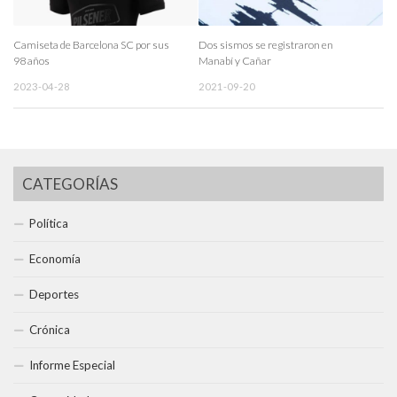
Camiseta de Barcelona SC por sus
Dos sismos se registraron en
98 años
Manabí y Cañar
2023-04-28
2021-09-20
CATEGORÍAS
Política
Economía
Deportes
Crónica
Informe Especial