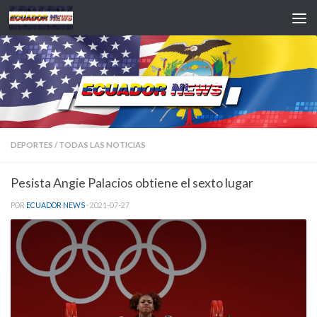
Saltar al contenido
DEPORTES
/
TODAS LAS NOTICIAS
Pesista Angie Palacios obtiene el sexto lugar
POR
ECUADOR NEWS
·
2021-07-27