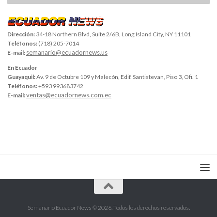
Dirección:
34-18 Northern Blvd, Suite 2/6B, Long Island City, NY 11101
Teléfonos:
(718) 205-7014
semanario@ecuadornews.us
E-mail:
En Ecuador
Guayaquil:
Av. 9 de Octubre 109 y Malecón, Edif. Santistevan, Piso 3, Ofi. 1
Teléfonos:
+593 993683742
ventas@ecuadornews.com.ec
E-mail:
Semanario Ecuador News © 2026. Todos los derechos reservados.