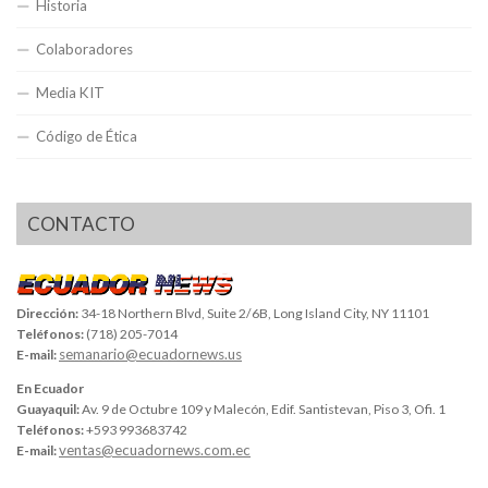
Historia
Colaboradores
Media KIT
Código de Ética
CONTACTO
Dirección:
34-18 Northern Blvd, Suite 2/6B, Long Island City, NY 11101
Teléfonos:
(718) 205-7014
semanario@ecuadornews.us
E-mail:
En Ecuador
Guayaquil:
Av. 9 de Octubre 109 y Malecón, Edif. Santistevan, Piso 3, Ofi. 1
Teléfonos:
+593 993683742
ventas@ecuadornews.com.ec
E-mail: