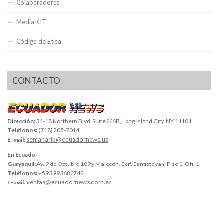
Colaboradores
Media KIT
Código de Ética
CONTACTO
Dirección:
34-18 Northern Blvd, Suite 2/6B, Long Island City, NY 11101
Teléfonos:
(718) 205-7014
semanario@ecuadornews.us
E-mail:
En Ecuador
Guayaquil:
Av. 9 de Octubre 109 y Malecón, Edif. Santistevan, Piso 3, Ofi. 1
Teléfonos:
+593 993683742
ventas@ecuadornews.com.ec
E-mail: