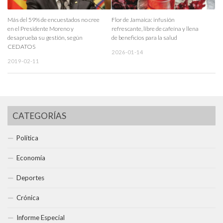
Más del 59% de encuestados no cree
Flor de Jamaica: infusión
en el Presidente Moreno y
refrescante, libre de cafeína y llena
desaprueba su gestión, según
de beneficios para la salud
CEDATOS
2026-01-14
2019-02-11
CATEGORÍAS
Política
Economía
Deportes
Crónica
Informe Especial