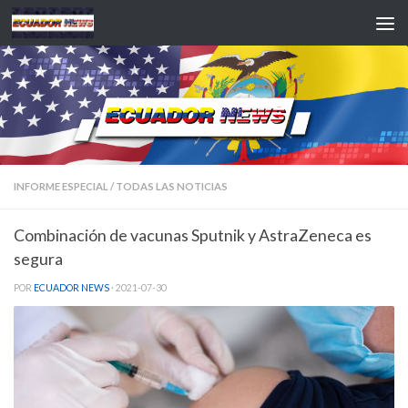
Saltar al contenido
INFORME ESPECIAL
/
TODAS LAS NOTICIAS
Combinación de vacunas Sputnik y AstraZeneca es
segura
POR
ECUADOR NEWS
·
2021-07-30