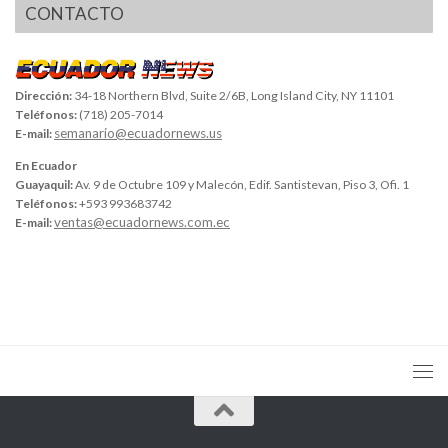
CONTACTO
Dirección:
34-18 Northern Blvd, Suite 2/6B, Long Island City, NY 11101
Teléfonos:
(718) 205-7014
semanario@ecuadornews.us
E-mail:
En Ecuador
Guayaquil:
Av. 9 de Octubre 109 y Malecón, Edif. Santistevan, Piso 3, Ofi. 1
Teléfonos:
+593 993683742
ventas@ecuadornews.com.ec
E-mail: