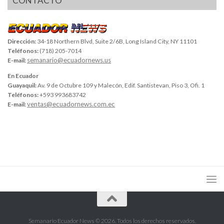
CONTACTO
Dirección:
34-18 Northern Blvd, Suite 2/6B, Long Island City, NY 11101
Teléfonos:
(718) 205-7014
semanario@ecuadornews.us
E-mail:
En Ecuador
Guayaquil:
Av. 9 de Octubre 109 y Malecón, Edif. Santistevan, Piso 3, Ofi. 1
Teléfonos:
+593 993683742
ventas@ecuadornews.com.ec
E-mail:
Semanario Ecuador News © 2026. Todos los derechos reservados.