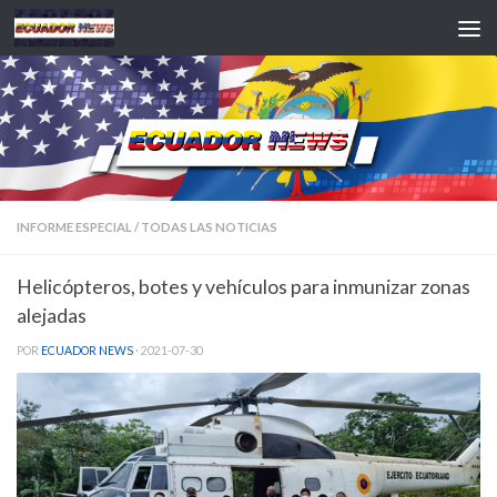
Saltar al contenido
INFORME ESPECIAL
/
TODAS LAS NOTICIAS
Helicópteros, botes y vehículos para inmunizar zonas
alejadas
POR
ECUADOR NEWS
·
2021-07-30