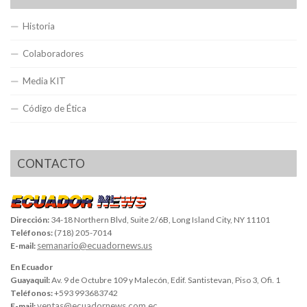
Historia
Colaboradores
Media KIT
Código de Ética
CONTACTO
Dirección:
34-18 Northern Blvd, Suite 2/6B, Long Island City, NY 11101
Teléfonos:
(718) 205-7014
semanario@ecuadornews.us
E-mail:
En Ecuador
Guayaquil:
Av. 9 de Octubre 109 y Malecón, Edif. Santistevan, Piso 3, Ofi. 1
Teléfonos:
+593 993683742
ventas@ecuadornews.com.ec
E-mail: