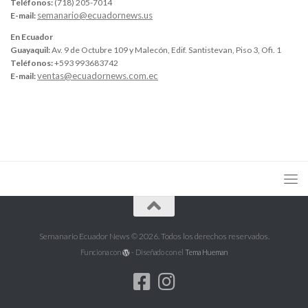
Teléfonos:
(718) 205-7014
semanario@ecuadornews.us
E-mail:
En Ecuador
Guayaquil:
Av. 9 de Octubre 109 y Malecón, Edif. Santistevan, Piso 3, Ofi. 1
Teléfonos:
+593 993683742
ventas@ecuadornews.com.ec
E-mail:
Semanario Ecuador News © 2026. Todos los derechos reservados.
Funciona con
- Diseñado con el
Tema Hueman