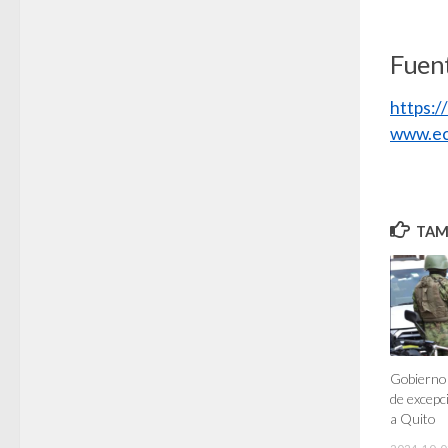
Fuent
https:
www.ec
TAMB
Gobierno
de excepc
a Quito