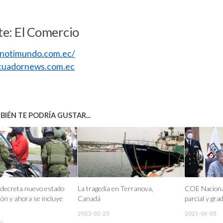
e: El Comercio
//notimundo.com.ec/
uadornews.com.ec
IÉN TE PODRÍA GUSTAR...
 decreta nuevo estado
La tragedia en Terranova,
COE Nacional
ión y ahora se incluye
Canadá
parcial y gra
2022-02-23
2021-06-03