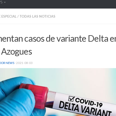
WS
 ESPECIAL
/
TODAS LAS NOTICIAS
entan casos de variante Delta 
n Azogues
DOR NEWS
·
2021-08-03