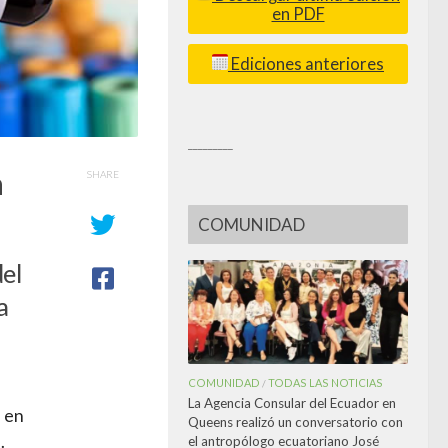
en PDF
Ediciones anteriores
_________
n
SHARE
COMUNIDAD
el
a
COMUNIDAD
TODAS LAS NOTICIAS
/
La Agencia Consular del Ecuador en
s en
Queens realizó un conversatorio con
n
.
el antropólogo ecuatoriano José