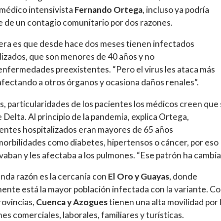
 médico intensivista
Fernando Ortega
, incluso ya podría
e de un contagio comunitario por dos razones.
era es que desde hace dos meses tienen infectados
lizados, que son menores de 40 años y no
enfermedades preexistentes. “Pero el virus les ataca más
afectando a otros órganos y ocasiona daños renales”.
s, particularidades de los pacientes los médicos creen que
e Delta. Al principio de la pandemia, explica Ortega,
ientes hospitalizados eran mayores de 65 años
orbilidades como diabetes, hipertensos o cáncer, por eso
vaban y les afectaba a los pulmones. “Ese patrón ha cambia
nda razón es la cercanía con
El Oro y Guayas
, donde
ente está la mayor población infectada con la variante. C
rovincias,
Cuenca y Azogues
tienen una alta movilidad por 
nes comerciales, laborales, familiares y turísticas.