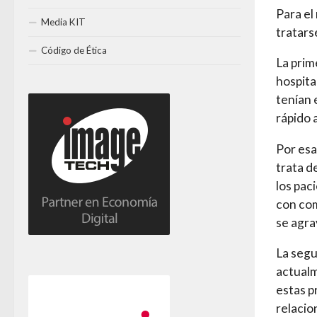
Para el
Media KIT
tratars
Código de Ética
La prim
hospita
tenían 
rápido 
Por esa
trata d
los pac
con com
se agra
La segu
actualm
estas p
relacio