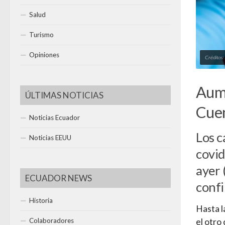
Salud
Turismo
Opiniones
Créditos:
Aume
ÚLTIMAS NOTICIAS
Cuen
Noticias Ecuador
Los c
Noticias EEUU
covi
ayer 
ECUADOR NEWS
confi
Historia
Hasta l
Colaboradores
el otro