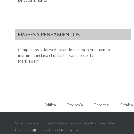
Director Emérito)
FRASES Y PENSAMIENTOS
Cumplamos la tarea de vivir de tal modo que cuando
muramos, incluso el de la funeraria lo sienta.
Mark Twain
Política
Economía
Deportes
Crónica
Semanario Ecuador News © 2026. Todos los derechos reservados.
Funciona con
- Diseñado con el
Tema Hueman