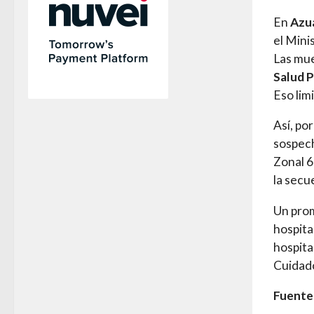
En
Azu
el Minis
Las mue
Salud P
Eso lim
Así, po
sospech
Zonal 6
la secu
Un prom
hospita
hospita
Cuidado
Fuente: