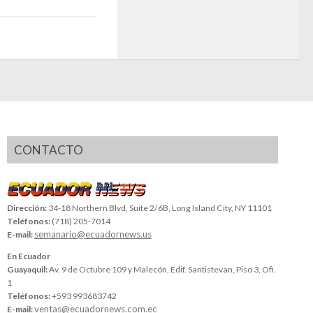
CONTACTO
Dirección:
34-18 Northern Blvd, Suite 2/6B, Long Island City, NY 11101
Teléfonos:
(718) 205-7014
semanario@ecuadornews.us
E-mail:
En Ecuador
Guayaquil:
Av. 9 de Octubre 109 y Malecón, Edif. Santistevan, Piso 3, Ofi.
1
Teléfonos:
+593 993683742
ventas@ecuadornews.com.ec
E-mail: