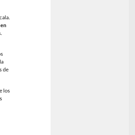
cala.
 en
.
os
la
s de
e los
s