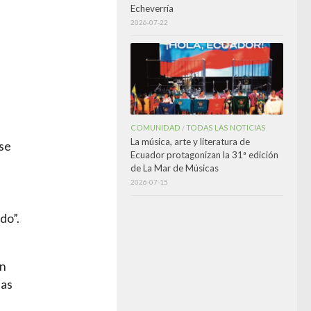
Echeverría
2026-07-22
COMUNIDAD
TODAS LAS NOTICIAS
/
La música, arte y literatura de
 se
Ecuador protagonizan la 31ª edición
de La Mar de Músicas
2026-07-15
do”.
on
las