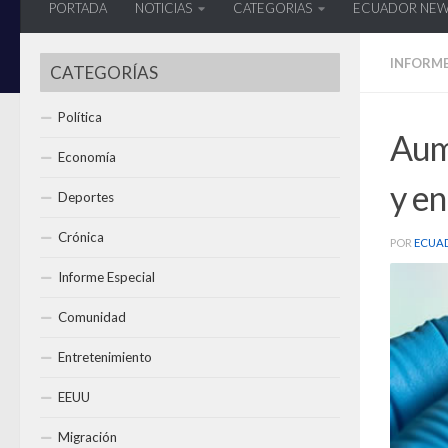
PORTADA
NOTICIAS
CATEGORIAS
ECUADOR NE
INFORME
CATEGORÍAS
Política
Aum
Economía
y e
Deportes
Crónica
POR
ECUA
Informe Especial
Comunidad
Entretenimiento
EEUU
Migración