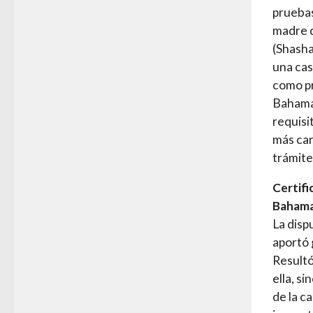
pruebas
madre d
(Shasha
una cas
como p
Bahamas
requisi
más car
trámite
Certifi
Bahama
La disp
aportó 
Resultó
ella, s
de la c