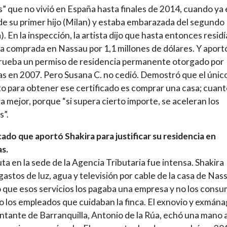
” que no vivió en España hasta finales de 2014, cuando ya 
e su primer hijo (Milan) y estaba embarazada del segundo
). En la inspección, la artista dijo que hasta entonces residí
a comprada en Nassau por 1,1 millones de dólares. Y aport
rueba un permiso de residencia permanente otorgado por
 en 2007. Pero Susana C. no cedió. Demostró que el únic
to para obtener ese certificado es comprar una casa; cuan
a mejor, porque “si supera cierto importe, se aceleran los
s”.
cado que aportó Shakira para justificar su residencia en
s.
uta en la sede de la Agencia Tributaria fue intensa. Shakira
gastos de luz, agua y televisión por cable de la casa de Nas
 que esos servicios los pagaba una empresa y no los consu
ino los empleados que cuidaban la finca. El exnovio y exmán
antante de Barranquilla, Antonio de la Rúa, echó una mano a