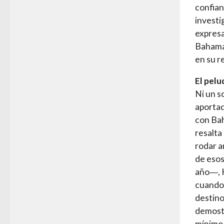
confian
investi
expresa
Bahamas
en su r
El pelu
Ni un s
aportad
con Bah
resalta
rodar a
de esos
año―, H
cuando 
destino
demostr
mínimo 