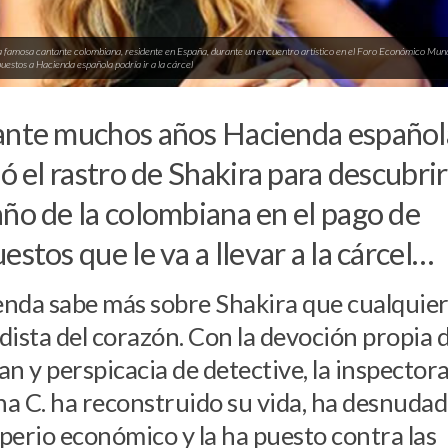
la famosa cantante colombiana, residente en España, durante un encuentro artístico en el Foro Económico Mund
uestos a Hacienda española podría ir a la cárcel
nte muchos años Hacienda español
ió el rastro de Shakira para descubrir
ño de la colombiana en el pago de
estos que le va a llevar a la cárcel…
nda sabe más sobre Shakira que cualquie
dista del corazón. Con la devoción propia 
an y perspicacia de detective, la inspector
a C. ha reconstruido su vida, ha desnuda
perio económico y la ha puesto contra las