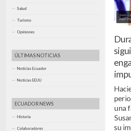
Salud
Shakira, 
pagar imp
Turismo
Opiniones
Dura
sigu
ÚLTIMAS NOTICIAS
enga
Noticias Ecuador
impu
Noticias EEUU
Hacie
perio
ECUADOR NEWS
una f
Susan
Historia
su im
Colaboradores