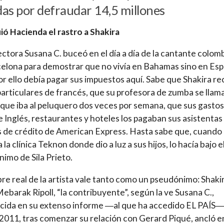
as por defraudar 14,5 millones
uió Hacienda el rastro a Shakira
ectora Susana C. buceó en el día a día de la cantante colom
elona para demostrar que no vivía en Bahamas sino en Esp
or ello debía pagar sus impuestos aquí. Sabe que Shakira re
particulares de francés, que su profesora de zumba se llam
 que iba al peluquero dos veces por semana, que sus gastos
e Inglés, restaurantes y hoteles los pagaban sus asistentas
s de crédito de American Express. Hasta sabe que, cuando
 la clínica Teknon donde dio a luz a sus hijos, lo hacía bajo e
imo de Sila Prieto.
re real de la artista vale tanto como un pseudónimo: Shaki
Mebarak Ripoll, “la contribuyente”, según la ve Susana C.,
ida en su extenso informe ―al que ha accedido EL PAÍS―
2011, tras comenzar su relación con Gerard Piqué, ancló e