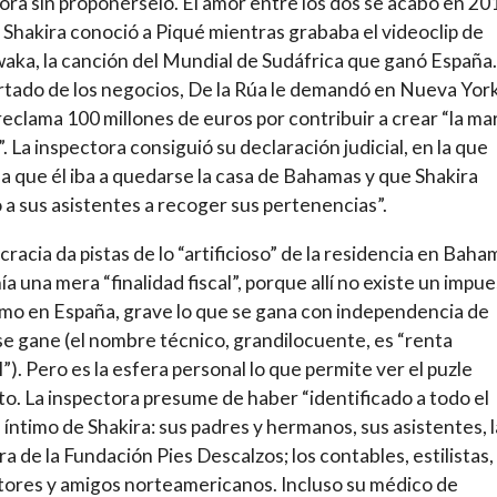
ora sin proponérselo. El amor entre los dos se acabó en 20
Shakira conoció a Piqué mientras grababa el videoclip de
ka, la canción del Mundial de Sudáfrica que ganó España.
rtado de los negocios, De la Rúa le demandó en Nueva York
eclama 100 millones de euros por contribuir a crear “la ma
”. La inspectora consiguió su declaración judicial, en la que
a que él iba a quedarse la casa de Bahamas y que Shakira
a sus asistentes a recoger sus pertenencias”.
cracia da pistas de lo “artificioso” de la residencia en Baha
ía una mera “finalidad fiscal”, porque allí no existe un impu
mo en España, grave lo que se gana con independencia de
e gane (el nombre técnico, grandilocuente, es “renta
”). Pero es la esfera personal lo que permite ver el puzle
o. La inspectora presume de haber “identificado a todo el
 íntimo de Shakira: sus padres y hermanos, sus asistentes, l
ra de la Fundación Pies Descalzos; los contables, estilistas,
ores y amigos norteamericanos. Incluso su médico de