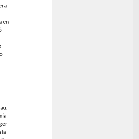
era
a en
ó
o
to
sau.
mía
ager
 la