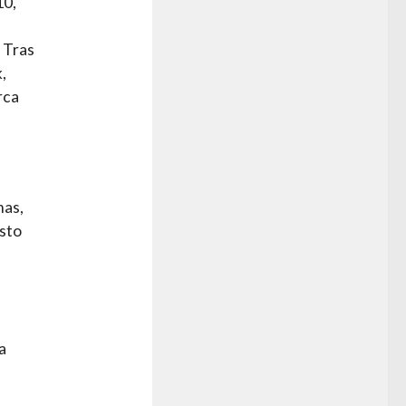
10,
 Tras
,
rca
mas,
esto
a