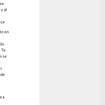
 se
y al
rça.
te en
ado
o Te
s se
e
en
 de
ora