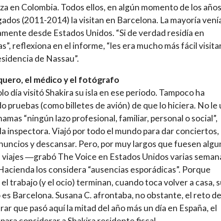
za en Colombia. Todos ellos, en algún momento de los año
gados (2011-2014) la visitan en Barcelona. La mayoría vení
mente desde Estados Unidos. “Si de verdad residía en
”, reflexiona en el informe, “les era mucho más fácil visita
esidencia de Nassau”.
quero, el médico y el fotógrafo
olo día visitó Shakira su isla en ese periodo. Tampoco ha
o pruebas (como billetes de avión) de que lo hiciera. No le
amas “ningún lazo profesional, familiar, personal o social”,
 la inspectora. Viajó por todo el mundo para dar conciertos,
nuncios y descansar. Pero, por muy largos que fuesen alg
 viajes ―grabó The Voice en Estados Unidos varias semana
acienda los considera “ausencias esporádicas”. Porque
el trabajo (y el ocio) terminan, cuando toca volver a casa, 
 es Barcelona. Susana C. afrontaba, no obstante, el reto d
ar que pasó aquí la mitad del año más un día en España, el
para considerar a Shakira residente fiscal.