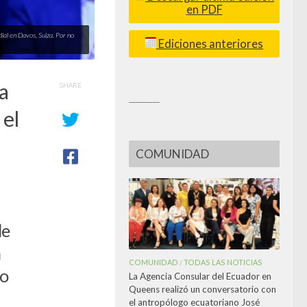
en PDF
ial en Davos, Suiza. Por no
Ediciones anteriores
a
SHARE
_________
 el
COMUNIDAD
r
de
a
COMUNIDAD
TODAS LAS NOTICIAS
/
do
La Agencia Consular del Ecuador en
Queens realizó un conversatorio con
el antropólogo ecuatoriano José