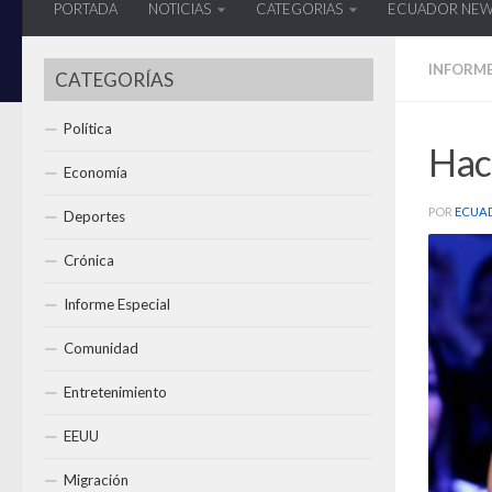
PORTADA
NOTICIAS
CATEGORIAS
ECUADOR NE
INFORME
CATEGORÍAS
Política
Haci
Economía
POR
ECUA
Deportes
Crónica
Informe Especial
Comunidad
Entretenimiento
EEUU
Migración