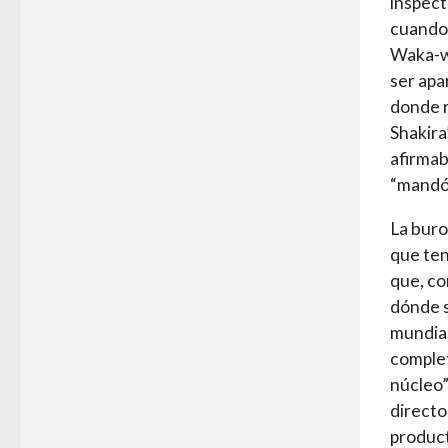
inspect
cuando 
Waka-wa
ser apa
donde r
Shakira
afirmab
“mandó 
La buro
que ten
que, co
dónde s
mundial
complet
núcleo”
directo
product