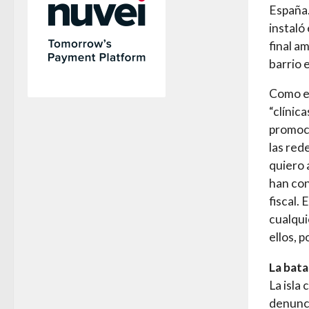
España.
instaló
final a
barrio 
Como el
“clínic
promoci
las red
quiero 
han con
fiscal.
cualqui
ellos, 
La bata
La isla
denunci