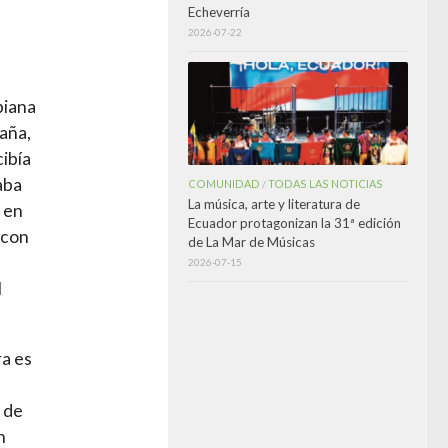
Echeverría
2026-07-22
biana
aña,
cibía
aba
COMUNIDAD
TODAS LAS NOTICIAS
/
La música, arte y literatura de
 en
Ecuador protagonizan la 31ª edición
 con
de La Mar de Músicas
2026-07-15
l
ra es
 de
n