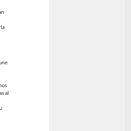
s
an
rla
 une
unos
s al
su
e