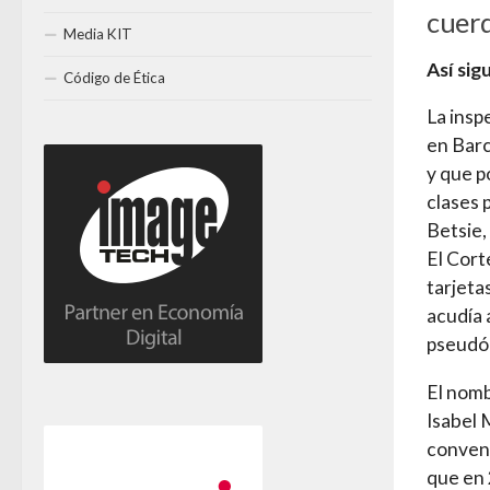
cuerd
Media KIT
Así sig
Código de Ética
La insp
en Barc
y que p
clases 
Betsie,
El Cort
tarjeta
acudía a
pseudón
El nomb
Isabel 
convenc
que en 