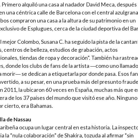
 Primero alquiló una casa al nadador David Meca, después
 en una céntrica calle de Barcelona con el central azulgrana 
mbos compraron una casa a la altura de su patrimonio en un
exclusivo de Esplugues, cerca de la ciudad deportiva del Ba
 mejor Colombo, Susana C. ha seguido la pista de la cantan
as, centros de belleza, estudios de grabación, actos
onales, tiendas de ropa y decoración”. También ha rastre
es, donde los clubs de fans de la artista ―como uno llamad
a morir― se dedican a etiquetarla por donde pasa. Esos fan
vertido, a su pesar, en una prueba más del presunto fraud
 En 2011, la ubicaron 60 veces en España, muchas más que 
era de los 37 países del mundo que visitó ese año. Ninguno
por cierto, era Bahamas.
lla de Nassau
 caribeña ocupa un lugar central en esta historia. La inspect
a la “nula colaboración” de Shakira, tozuda al afirmar “sin