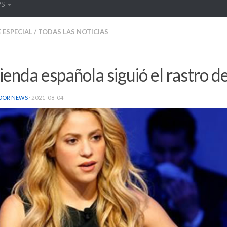
WS
 ESPECIAL
/
TODAS LAS NOTICIAS
enda española siguió el rastro d
DOR NEWS
·
2021-08-04