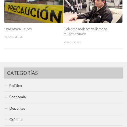
Sicariato en Ceibos
Gobierno no descarta llamar a
muerte cruzada
2023-04-04
2023-03-23
CATEGORÍAS
Política
Economía
Deportes
Crónica