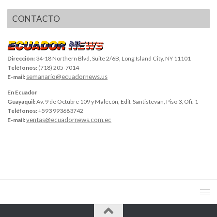
CONTACTO
Dirección:
34-18 Northern Blvd, Suite 2/6B, Long Island City, NY 11101
Teléfonos:
(718) 205-7014
semanario@ecuadornews.us
E-mail:
En Ecuador
Guayaquil:
Av. 9 de Octubre 109 y Malecón, Edif. Santistevan, Piso 3, Ofi. 1
Teléfonos:
+593 993683742
ventas@ecuadornews.com.ec
E-mail: