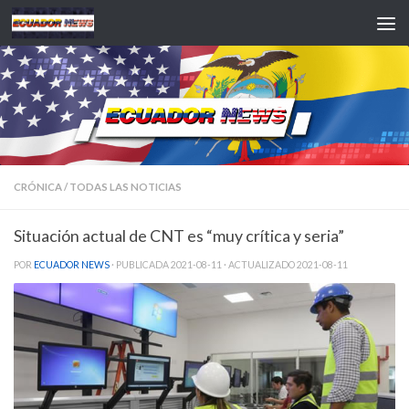
Saltar al contenido
CRÓNICA
/
TODAS LAS NOTICIAS
Situación actual de CNT es “muy crítica y seria”
POR
ECUADOR NEWS
· PUBLICADA
2021-08-11
· ACTUALIZADO
2021-08-11