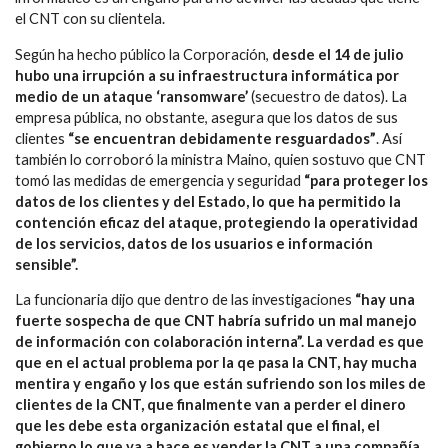
el CNT con su clientela.
Según ha hecho público la Corporación,
desde el 14 de julio
hubo una irrupción a su infraestructura informática por
medio de un ataque ‘ransomware’
(secuestro de datos). La
empresa pública, no obstante, asegura que los datos de sus
clientes
“se encuentran debidamente resguardados”
. Así
también lo corroboró la ministra Maino, quien sostuvo que CNT
tomó las medidas de emergencia y seguridad
“para proteger los
datos de los clientes y del Estado, lo que ha permitido la
contención eficaz del ataque, protegiendo la operatividad
de los servicios, datos de los usuarios e información
sensible”.
La funcionaria dijo que dentro de las investigaciones
“hay una
fuerte sospecha de que CNT habría sufrido un mal manejo
de información con colaboración interna”. La verdad es que
que en el actual problema por la qe pasa la CNT, hay mucha
mentira y engaño y los que están sufriendo son los miles de
clientes de la CNT, que finalmente van a perder el dinero
que les debe esta organización estatal que el final, el
gobierno lo que va a hace es vender la CNT a una compañía