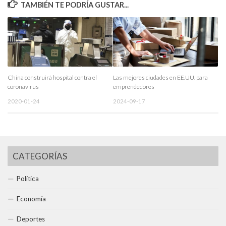
TAMBIÉN TE PODRÍA GUSTAR...
China construirá hospital contra el
Las mejores ciudades en EE.UU. para
coronavirus
emprendedores
2020-01-24
2024-09-17
CATEGORÍAS
Política
Economía
Deportes