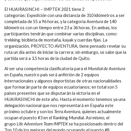
El HUAIRASINCHI – IMPTEK 2021 tiene 2
categorías:
Expedición
con una distancia de 310 kilómetros a ser
completada de 55 a 96 horas, y la categoría
Aventura
de 140
kilómetros con un tiempo entre 23 a 36 horas. En ambas, los
participantes tendrán que combinar varias disciplinas, como:
trekking, bicibleta de montaña, kayak y cuerdas fijas. La
organización, PROYECTO AVENTURA, tiene pensado revelar su
ruta un día antes de iniciar la carrera; sin embargo, se sabe que la
partida será a 3.5 horas de la ciudad de Quito.
Al ser una competencia clasificatoria para el
Mundial de Aventura
en España
, nuestro país será anfitrión de 2 equipos
internacionales y algunos deportistas de otras nacionalidades
que formarán parte de equipos ecuatorianos; en total son 5
países presentes que se disputarán la victoria en el
HUAIRASINCHI de este año. Hasta el momento tenemos ya una
delegación nacional que nos representará en España este
próximo octubre y son los
Terra Aventura
, quienes actualmente
ocupan el puesto #3 en el Ranking Mundial. Así mismo, el
grupo
Life Adventure Team IMPTEK
se ha posicionado dentro del
Top 10 de los mejores del mundo ocupando el puesto #8.