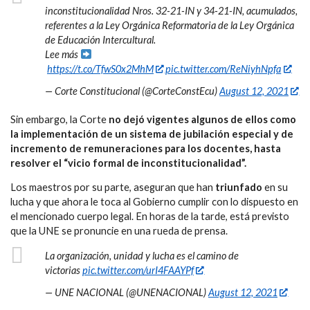
inconstitucionalidad Nros. 32-21-IN y 34-21-IN, acumulados,
referentes a la Ley Orgánica Reformatoria de la Ley Orgánica
de Educación Intercultural.
Lee más
https://t.co/TfwS0x2MhM
pic.twitter.com/ReNiyhNpfa
— Corte Constitucional (@CorteConstEcu)
August 12, 2021
Sin embargo, la Corte
no dejó vigentes algunos de ellos como
la implementación de un sistema de jubilación especial y de
incremento de remuneraciones para los docentes, hasta
resolver el “vicio formal de inconstitucionalidad”.
Los maestros por su parte, aseguran que han
triunfado
en su
lucha y que ahora le toca al Gobierno cumplir con lo dispuesto en
el mencionado cuerpo legal. En horas de la tarde, está previsto
que la UNE se pronuncie en una rueda de prensa.
La organización, unidad y lucha es el camino de
victorias
pic.twitter.com/urI4FAAYPf
— UNE NACIONAL (@UNENACIONAL)
August 12, 2021