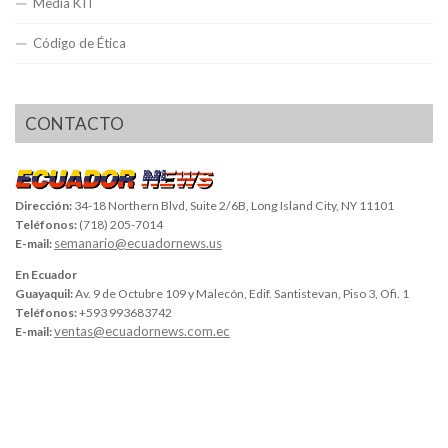
Media KIT
Código de Ética
CONTACTO
Dirección:
34-18 Northern Blvd, Suite 2/6B, Long Island City, NY 11101
Teléfonos:
(718) 205-7014
semanario@ecuadornews.us
E-mail:
En Ecuador
Guayaquil:
Av. 9 de Octubre 109 y Malecón, Edif. Santistevan, Piso 3, Ofi. 1
Teléfonos:
+593 993683742
ventas@ecuadornews.com.ec
E-mail: