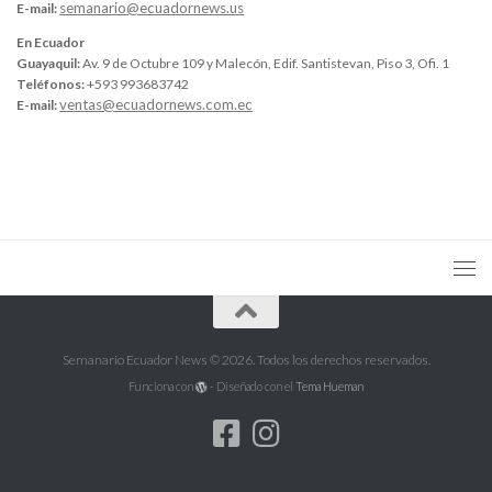
semanario@ecuadornews.us
E-mail:
En Ecuador
Guayaquil:
Av. 9 de Octubre 109 y Malecón, Edif. Santistevan, Piso 3, Ofi. 1
Teléfonos:
+593 993683742
ventas@ecuadornews.com.ec
E-mail:
Semanario Ecuador News © 2026. Todos los derechos reservados.
Funciona con
- Diseñado con el
Tema Hueman