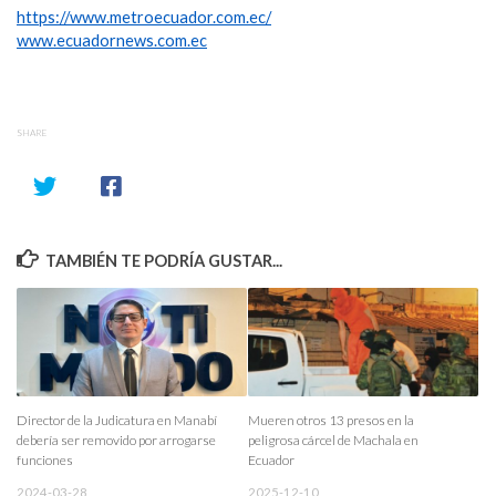
https://www.metroecuador.com.ec/
www.ecuadornews.com.ec
SHARE
TAMBIÉN TE PODRÍA GUSTAR...
Director de la Judicatura en Manabí
Mueren otros 13 presos en la
debería ser removido por arrogarse
peligrosa cárcel de Machala en
funciones
Ecuador
2024-03-28
2025-12-10