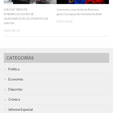
MÁS DE TREINTA
Cuencano, José Antonio Romero,
EMBARCACIONES SE
ganó Campeonato Mundial de Baile
QUEMARON EN EL PUERTO DE
2020-10-02
MANTA
2026-06-10
CATEGORÍAS
Política
Economía
Deportes
Crónica
Informe Especial