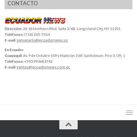
CONTACTO
Dirección:
34-18 Northern Blvd, Suite 2/6B, Long Island City, NY 11101
Teléfonos:
(718) 205-7014
semanario@ecuadornews.us
E-mail:
En Ecuador
Guayaquil:
Av. 9 de Octubre 109 y Malecón, Edif. Santistevan, Piso 3, Ofi. 1
Teléfonos:
+593 993683742
ventas@ecuadornews.com.ec
E-mail: