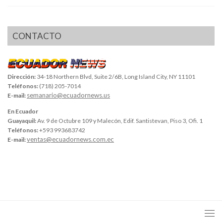
CONTACTO
Dirección:
34-18 Northern Blvd, Suite 2/6B, Long Island City, NY 11101
Teléfonos:
(718) 205-7014
semanario@ecuadornews.us
E-mail:
En Ecuador
Guayaquil:
Av. 9 de Octubre 109 y Malecón, Edif. Santistevan, Piso 3, Ofi. 1
Teléfonos:
+593 993683742
ventas@ecuadornews.com.ec
E-mail: