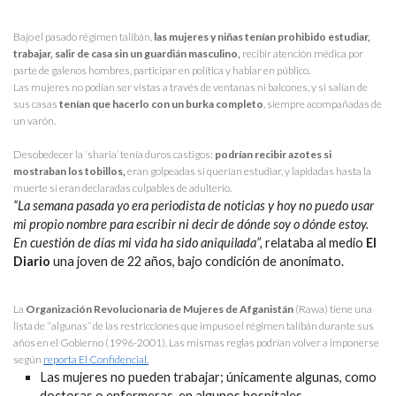
Bajo el pasado régimen talibán,
las mujeres y niñas tenían prohibido estudiar,
trabajar, salir de casa sin un guardián masculino,
recibir atención médica por
parte de galenos hombres, participar en política y hablar en público.
Las mujeres no podían ser vistas a través de ventanas ni balcones, y si salían de
sus casas
tenían que hacerlo con un burka completo
, siempre acompañadas de
un varón.
Desobedecer la ‘sharia’ tenía duros castigos:
podrían recibir azotes si
mostraban los tobillos,
eran golpeadas si querían estudiar, y lapidadas hasta la
muerte si eran declaradas culpables de adulterio.
“La semana pasada yo era periodista de noticias y hoy no puedo usar
mi propio nombre para escribir ni decir de dónde soy o dónde estoy.
En cuestión de días mi vida ha sido aniquilada”,
relataba al medio
El
Diario
una joven de 22 años, bajo condición de anonimato.
La
Organización Revolucionaria de Mujeres de Afganistán
(Rawa) tiene una
lista de “algunas” de las restricciones que impuso el régimen talibán durante sus
años en el Gobierno (1996-2001). Las mismas reglas podrían volver a imponerse
según
reporta El Confidencial.
Las mujeres no pueden trabajar; únicamente algunas, como
doctoras o enfermeras, en algunos hospitales