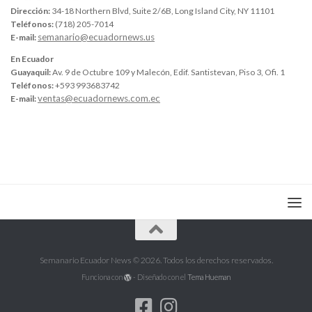
Dirección:
34-18 Northern Blvd, Suite 2/6B, Long Island City, NY 11101
Teléfonos:
(718) 205-7014
semanario@ecuadornews.us
E-mail:
En Ecuador
Guayaquil:
Av. 9 de Octubre 109 y Malecón, Edif. Santistevan, Piso 3, Ofi. 1
Teléfonos:
+593 993683742
ventas@ecuadornews.com.ec
E-mail:
Semanario Ecuador News © 2026. Todos los derechos reservados.
Funciona con
- Diseñado con el
Tema Hueman