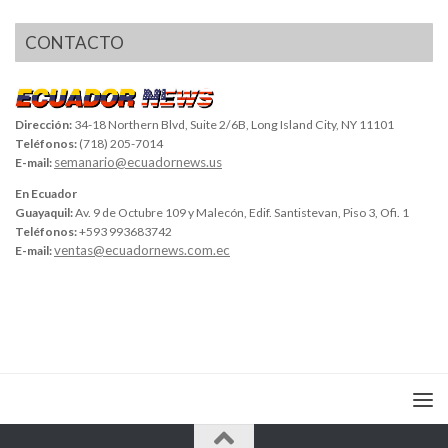
CONTACTO
Dirección:
34-18 Northern Blvd, Suite 2/6B, Long Island City, NY 11101
Teléfonos:
(718) 205-7014
semanario@ecuadornews.us
E-mail:
En Ecuador
Guayaquil:
Av. 9 de Octubre 109 y Malecón, Edif. Santistevan, Piso 3, Ofi. 1
Teléfonos:
+593 993683742
ventas@ecuadornews.com.ec
E-mail: