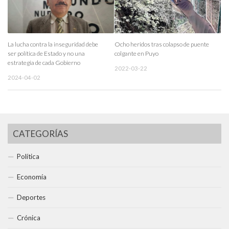
La lucha contra la inseguridad debe
Ocho heridos tras colapso de puente
ser política de Estado y no una
colgante en Puyo
estrategia de cada Gobierno
2022-03-22
2024-04-02
CATEGORÍAS
Política
Economía
Deportes
Crónica