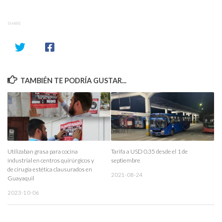
SHARE
TAMBIÉN TE PODRÍA GUSTAR...
Utilizaban grasa para cocina
Tarifa a USD 0.35 desde el 1 de
industrial en centros quirúrgicos y
septiembre
de cirugía estética clausurados en
2021-08-24
Guayaquil
2023-10-06