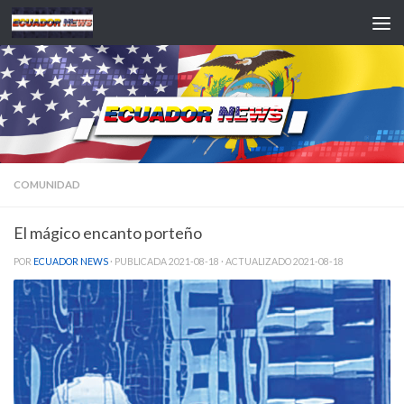
Saltar al contenido
COMUNIDAD
El mágico encanto porteño
POR
ECUADOR NEWS
· PUBLICADA
2021-08-18
· ACTUALIZADO
2021-08-18