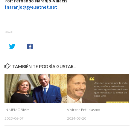
Por: Fernando Naranjo-Villacís
fnaranjo@gye.satnet.net
SHARE
TAMBIÉN TE PODRÍA GUSTAR...
IN MEMORIAM
Vivir con Entusiasmo
2023-06-07
2024-03-20