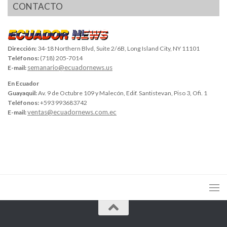
CONTACTO
Dirección:
34-18 Northern Blvd, Suite 2/6B, Long Island City, NY 11101
Teléfonos:
(718) 205-7014
semanario@ecuadornews.us
E-mail:
En Ecuador
Guayaquil:
Av. 9 de Octubre 109 y Malecón, Edif. Santistevan, Piso 3, Ofi. 1
Teléfonos:
+593 993683742
ventas@ecuadornews.com.ec
E-mail: