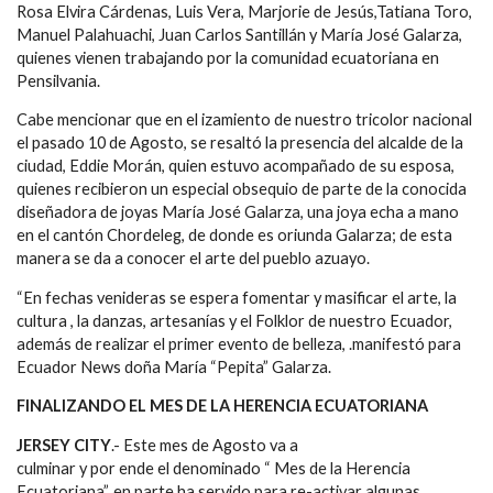
Rosa Elvira Cárdenas, Luis Vera, Marjorie de Jesús,Tatiana Toro,
Manuel Palahuachi, Juan Carlos Santillán y María José Galarza,
quienes vienen trabajando por la comunidad ecuatoriana en
Pensilvania.
Cabe mencionar que en el izamiento de nuestro tricolor nacional
el pasado 10 de Agosto, se resaltó la presencia del alcalde de la
ciudad, Eddie Morán, quien estuvo acompañado de su esposa,
quienes recibieron un especial obsequio de parte de la conocida
diseñadora de joyas María José Galarza, una joya echa a mano
en el cantón Chordeleg, de donde es oriunda Galarza; de esta
manera se da a conocer el arte del pueblo azuayo.
“En fechas venideras se espera fomentar y masificar el arte, la
cultura , la danzas, artesanías y el Folklor de nuestro Ecuador,
además de realizar el primer evento de belleza, .manifestó para
Ecuador News doña María “Pepita” Galarza.
FINALIZANDO EL MES DE LA HERENCIA ECUATORIANA
JERSEY CITY
.- Este mes de Agosto va a
culminar y por ende el denominado “ Mes de la Herencia
Ecuatoriana”, en parte ha servido para re-activar algunas