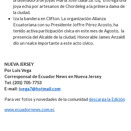
la diseñadora de joyas María José Galarza. Izq. Entrega una
joya echa por artesanos de Chordeleg a la primera dama de
la ciudad.
Iza la bandera en Clifton. La organización Alianza
Ecuatoriana con su Presidente Joffre Pérez Acosto, ha
tenido activa participación cívica en este mes de Agosto, la
presencia del Alcalde de la ciudad, Honorable James Anzaldi
dio un realce importante a este acto cívico.
NUEVA JERSEY
Por Luis Vega
Corresponsal de Ecuador News en Nueva Jersey
Tel. (201) 705-7753
E-mail:
ivega7@hotmail.com
Para ver fotos y novedades de la comunidad
descarga la Edición
www.ecuadornews.com.ec