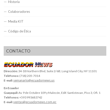
Historia
Colaboradores
Media KIT
Código de Ética
CONTACTO
Dirección:
34-18 Northern Blvd, Suite 2/6B, Long Island City, NY 11101
Teléfonos:
(718) 205-7014
semanario@ecuadornews.us
E-mail:
En Ecuador
Guayaquil:
Av. 9 de Octubre 109 y Malecón, Edif. Santistevan, Piso 3, Ofi. 1
Teléfonos:
+593 993683742
ventas@ecuadornews.com.ec
E-mail: