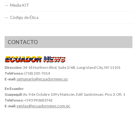
Media KIT
Código de Ética
CONTACTO
Dirección:
34-18 Northern Blvd, Suite 2/6B, Long Island City, NY 11101
Teléfonos:
(718) 205-7014
semanario@ecuadornews.us
E-mail:
En Ecuador
Guayaquil:
Av. 9 de Octubre 109 y Malecón, Edif. Santistevan, Piso 3, Ofi. 1
Teléfonos:
+593 993683742
ventas@ecuadornews.com.ec
E-mail: