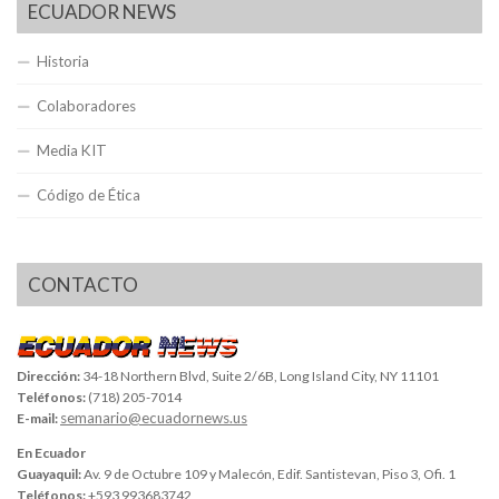
ECUADOR NEWS
Historia
Colaboradores
Media KIT
Código de Ética
CONTACTO
Dirección:
34-18 Northern Blvd, Suite 2/6B, Long Island City, NY 11101
Teléfonos:
(718) 205-7014
semanario@ecuadornews.us
E-mail:
En Ecuador
Guayaquil:
Av. 9 de Octubre 109 y Malecón, Edif. Santistevan, Piso 3, Ofi. 1
Teléfonos:
+593 993683742