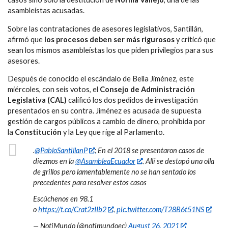
asambleístas acusadas.
Sobre las contrataciones de asesores legislativos, Santillán,
afirmó que
los procesos deben ser más rigurosos
y criticó que
sean los mismos asambleístas los que piden privilegios para sus
asesores.
Después de conocido el escándalo de Bella Jiménez, este
miércoles, con seis votos, el
Consejo de Administración
Legislativa (CAL)
calificó los dos pedidos de investigación
presentados en su contra. Jiménez es acusada de supuesta
gestión de cargos públicos a cambio de dinero, prohibida por
la
Constitución
y la Ley que rige al Parlamento.
.
@PabloSantillanP
: En el 2018 se presentaron casos de
diezmos en la
@AsambleaEcuador
. Allí se destapó una olla
de grillos pero lamentablemente no se han sentado los
precedentes para resolver estos casos
Escúchenos en 98.1
o
https://t.co/Crat2zIIb2
.
pic.twitter.com/T28B6t51NS
— NotiMundo (@notimundoec)
August 26, 2021