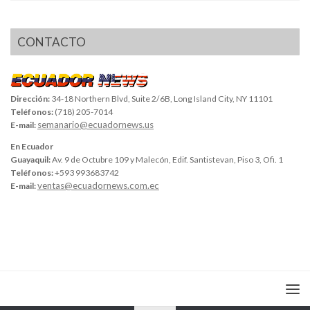
CONTACTO
Dirección:
34-18 Northern Blvd, Suite 2/6B, Long Island City, NY 11101
Teléfonos:
(718) 205-7014
semanario@ecuadornews.us
E-mail:
En Ecuador
Guayaquil:
Av. 9 de Octubre 109 y Malecón, Edif. Santistevan, Piso 3, Ofi. 1
Teléfonos:
+593 993683742
ventas@ecuadornews.com.ec
E-mail: