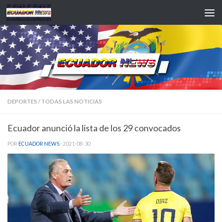
Saltar al contenido
DEPORTES
/
TODAS LAS NOTICIAS
Ecuador anunció la lista de los 29 convocados
POR
ECUADOR NEWS
·
2021-08-30