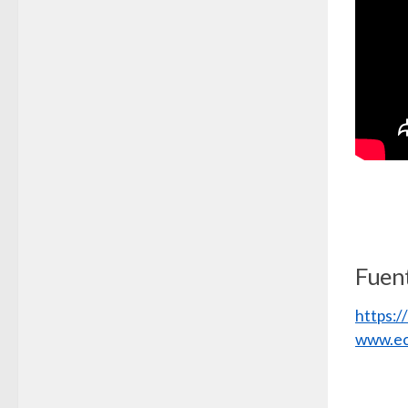
Fuen
https:
www.ec