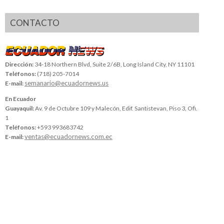
CONTACTO
Dirección:
34-18 Northern Blvd, Suite 2/6B, Long Island City, NY 11101
Teléfonos:
(718) 205-7014
semanario@ecuadornews.us
E-mail:
En Ecuador
Guayaquil:
Av. 9 de Octubre 109 y Malecón, Edif. Santistevan, Piso 3, Ofi.
1
Teléfonos:
+593 993683742
ventas@ecuadornews.com.ec
E-mail: