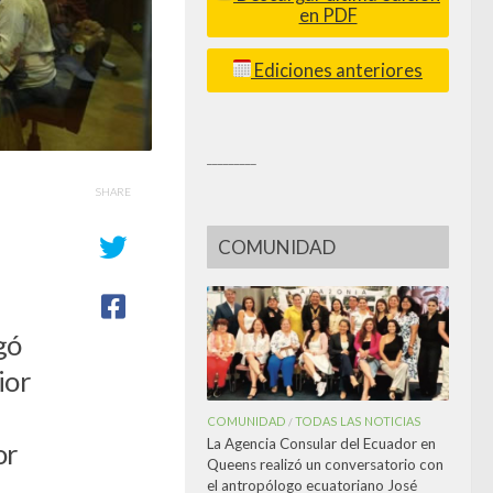
en PDF
Ediciones anteriores
_________
SHARE
COMUNIDAD
gó
ior
COMUNIDAD
TODAS LAS NOTICIAS
/
La Agencia Consular del Ecuador en
or
Queens realizó un conversatorio con
el antropólogo ecuatoriano José