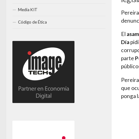
Media KIT
Pereira
denunci
Código de Ética
El
asam
Día
pid
corrupc
parte
P
público
Pereir
que ocu
ponga l