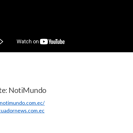
te: NotiMundo
//notimundo.com.ec/
uadornews.com.ec