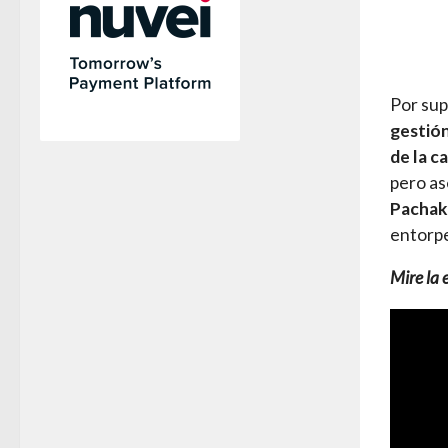
Por sup
gestión
de la c
pero a
Pachak
entorpe
Mire la 