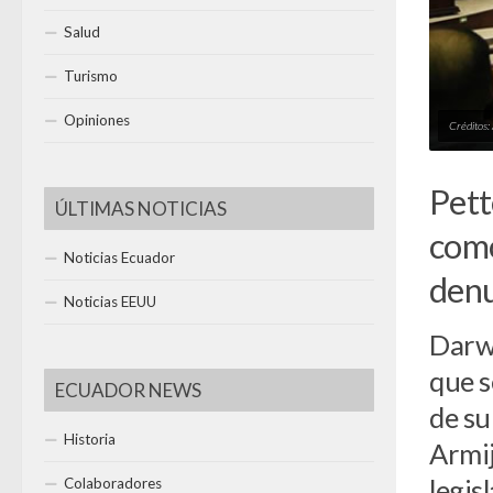
Salud
Turismo
Opiniones
Créditos:
Pett
ÚLTIMAS NOTICIAS
como
Noticias Ecuador
denu
Noticias EEUU
Darwi
que s
ECUADOR NEWS
de su
Historia
Armij
legisl
Colaboradores