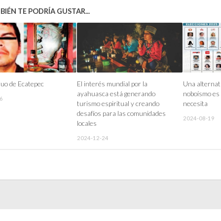
IÉN TE PODRÍA GUSTAR...
uo de Ecatepec
El interés mundial por la
Una alternati
ayahuasca está generando
noboísmo es 
6
turismo espiritual y creando
necesita
desafíos para las comunidades
2024-08-19
locales
2024-12-24