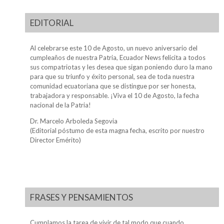
EDITORIAL
Al celebrarse este 10 de Agosto, un nuevo aniversario del
cumpleaños de nuestra Patria, Ecuador News felicita a todos
sus compatriotas y les desea que sigan poniendo duro la mano
para que su triunfo y éxito personal, sea de toda nuestra
comunidad ecuatoriana que se distingue por ser honesta,
trabajadora y responsable. ¡Viva el 10 de Agosto, la fecha
nacional de la Patria!
Dr. Marcelo Arboleda Segovia
(Editorial póstumo de esta magna fecha, escrito por nuestro
Director Emérito)
FRASES Y PENSAMIENTOS
Cumplamos la tarea de vivir de tal modo que cuando