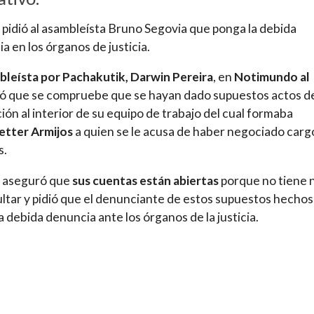
 pidió al asambleísta Bruno Segovia que ponga la debida
a en los órganos de justicia.
bleísta por Pachakutik, Darwin Pereira
, en
Notimundo al
ió que se compruebe que se hayan dado supuestos actos d
ión al interior de su equipo de trabajo del cual formaba
etter Armijos
a quien se le acusa de haber negociado carg
s.
a aseguró que
sus cuentas están abiertas
porque no tiene 
ltar y pidió que el denunciante de estos supuestos hechos
a debida denuncia ante los órganos de la justicia.