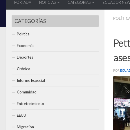
PORTADA
NOTICIAS
CATEGORIAS
ECUADOR NE
POLÍTIC
CATEGORÍAS
Política
Pett
Economía
ases
Deportes
Crónica
POR
ECUA
Informe Especial
Comunidad
Entretenimiento
EEUU
Migración