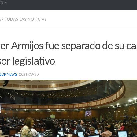
WS
A
/
TODAS LAS NOTICIAS
er Armijos fue separado de su c
or legislativo
DOR NEWS
·
2021-08-30