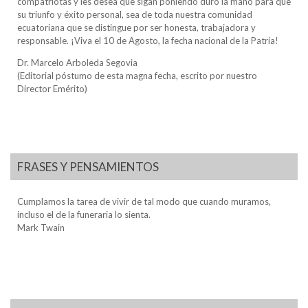
compatriotas y les desea que sigan poniendo duro la mano para que
su triunfo y éxito personal, sea de toda nuestra comunidad
ecuatoriana que se distingue por ser honesta, trabajadora y
responsable. ¡Viva el 10 de Agosto, la fecha nacional de la Patria!
Dr. Marcelo Arboleda Segovia
(Editorial póstumo de esta magna fecha, escrito por nuestro
Director Emérito)
FRASES Y PENSAMIENTOS
Cumplamos la tarea de vivir de tal modo que cuando muramos,
incluso el de la funeraria lo sienta.
Mark Twain