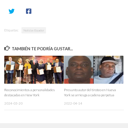
Etiquetas:
Noticias Ecuador
TAMBIÉN TE PODRÍA GUSTAR...
Reconocimientos a personalidades
Presunto autor del tiroteo en Nueva
destacadas en New York
York se arriesga a cadena perpetua
2024-03-20
2022-04-14