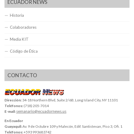
ECUADOR NEWS
Historia
Colaboradores
Media KIT
Código de Ética
CONTACTO
Dirección:
34-18 Northern Blvd, Suite 2/6B, Long Island City, NY 11101
Teléfonos:
(718) 205-7014
semanario@ecuadornews.us
E-mail:
En Ecuador
Guayaquil:
Av. 9 de Octubre 109 y Malecón, Edif. Santistevan, Piso 3, Ofi. 1
Teléfonos:
+593 993683742