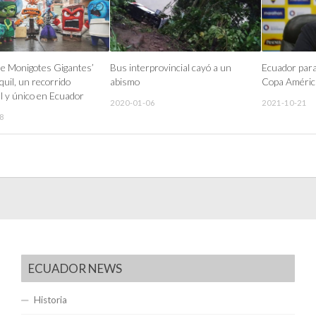
de Monigotes Gigantes’
Bus interprovincial cayó a un
Ecuador para
uil, un recorrido
abismo
Copa Améric
al y único en Ecuador
2020-01-06
2021-10-21
8
ECUADOR NEWS
Historia