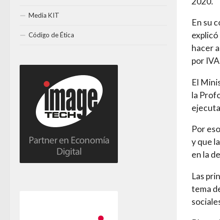
2020.
Media KIT
En su c
explicó
Código de Ética
hacer a
por IVA
El Mini
la Prof
ejecuta
Por eso
y que l
en la d
Las pri
tema de
sociale