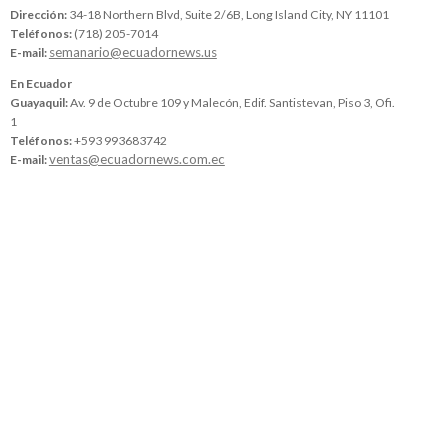
Dirección:
34-18 Northern Blvd, Suite 2/6B, Long Island City, NY 11101
Teléfonos:
(718) 205-7014
semanario@ecuadornews.us
E-mail:
En Ecuador
Guayaquil:
Av. 9 de Octubre 109 y Malecón, Edif. Santistevan, Piso 3, Ofi.
1
Teléfonos:
+593 993683742
ventas@ecuadornews.com.ec
E-mail: