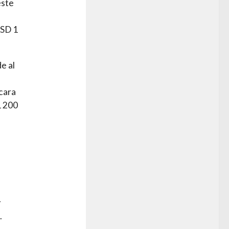
este
USD 1
e al
icara
1 200
r
.