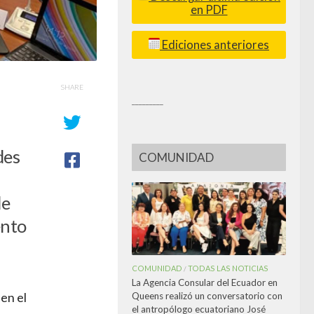
en PDF
Ediciones anteriores
SHARE
_________
des
COMUNIDAD
de
ento
COMUNIDAD
TODAS LAS NOTICIAS
/
La Agencia Consular del Ecuador en
Queens realizó un conversatorio con
en el
el antropólogo ecuatoriano José