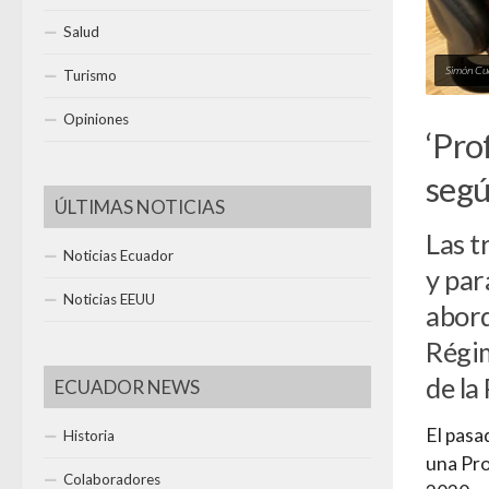
Salud
Simón Cu
Turismo
Opiniones
‘Pro
segú
ÚLTIMAS NOTICIAS
Las t
Noticias Ecuador
y par
Noticias EEUU
abord
Régim
de la
ECUADOR NEWS
El pasa
Historia
una Pro
Colaboradores