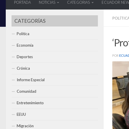
PORTADA
NOTICIAS
CATEGORIAS
ECUADOR NE
POLÍTIC
CATEGORÍAS
Política
‘Pro
Economía
POR
ECUA
Deportes
Crónica
Informe Especial
Comunidad
Entretenimiento
EEUU
Migración