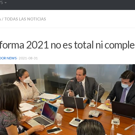
WS
A
/
TODAS LAS NOTICIAS
forma 2021 no es total ni comple
DOR NEWS
·
2021-08-31