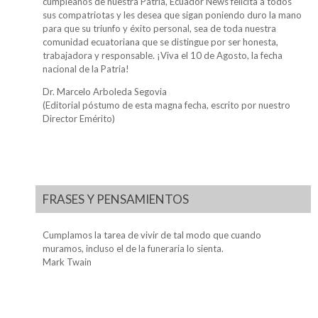
cumpleaños de nuestra Patria, Ecuador News felicita a todos
sus compatriotas y les desea que sigan poniendo duro la mano
para que su triunfo y éxito personal, sea de toda nuestra
comunidad ecuatoriana que se distingue por ser honesta,
trabajadora y responsable. ¡Viva el 10 de Agosto, la fecha
nacional de la Patria!
Dr. Marcelo Arboleda Segovia
(Editorial póstumo de esta magna fecha, escrito por nuestro
Director Emérito)
FRASES Y PENSAMIENTOS
Cumplamos la tarea de vivir de tal modo que cuando
muramos, incluso el de la funeraria lo sienta.
Mark Twain