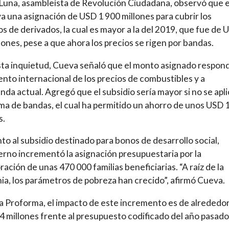
Luna, asambleísta de Revolución Ciudadana, observó que 
a una asignación de USD 1 900 millones para cubrir los
os de derivados, la cual es mayor a la del 2019, que fue de 
lones, pese a que ahora los precios se rigen por bandas.
ta inquietud, Cueva señaló que el monto asignado respond
nto internacional de los precios de combustibles y a
nda actual. Agregó que el subsidio sería mayor si no se apl
ema de bandas, el cual ha permitido un ahorro de unos USD 
s.
to al subsidio destinado para bonos de desarrollo social,
erno incrementó la asignación presupuestaria por la
ración de unas 470 000 familias beneficiarias. “A raíz de la
a, los parámetros de pobreza han crecido”, afirmó Cueva.
a Proforma, el impacto de este incremento es de alrededo
 millones frente al presupuesto codificado del año pasado