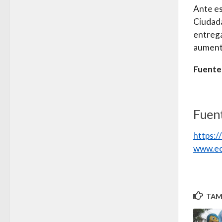
Ante es
Ciudada
entrega
aument
Fuente:
Fuent
https:
www.ec
TAMB