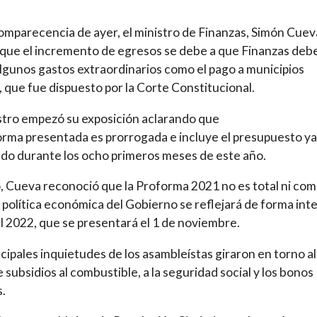
omparecencia de ayer, el ministro de Finanzas, Simón Cuev
 que el incremento de egresos se debe a que Finanzas deb
lgunos gastos extraordinarios como el pago a municipios
, que fue dispuesto por la Corte Constitucional.
stro empezó su exposición aclarando que
orma presentada es prorrogada e incluye el presupuesto ya
do durante los ocho primeros meses de este año.
, Cueva reconoció que la Proforma 2021 no es total ni com
a política económica del Gobierno se reflejará de forma int
el 2022, que se presentará el 1 de noviembre.
ncipales inquietudes de los asambleístas giraron en torno al
 subsidios al combustible, a la seguridad social y los bonos
s.