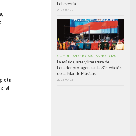
Echeverría
2026-07-22
a,
e
COMUNIDAD
TODAS LAS NOTICIAS
/
La música, arte y literatura de
Ecuador protagonizan la 31ª edición
de La Mar de Músicas
pleta
2026-07-15
egral