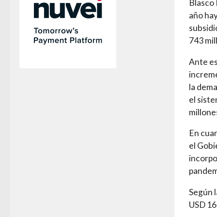
Blasco 
año hay
subsidi
743 mil
Ante es
increme
la dema
el sist
millone
En cuan
el Gobi
incorpo
pandemi
Según l
USD 164