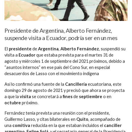
Presidente de Argentina, Alberto Fernández,
suspende visita a Ecuador, podría ser en un mes
El
presidente
de
Argentina
,
Alberto Fernández
, suspendió su
visita a
Ecuador
que estaba prevista para el martes 31 de
agosto y miércoles 1 de septiembre del 2021 próximos, debido a
“asuntos internos” en ese país del Cono Sur, en especial
desacuerdos de Lasso con el movimiento indígena
Así lo confirmó una fuente de la
Cancillería
ecuatoriana, este
domingo 29 de agosto de 2021 y precisó que ahora se proyecta
a que la
visita
se concretará a
fines
de
septiembre
o en
octubre
próximo.
Fernández tenía prevista una reunión con el presidente,
Guillermo Lasso, y citas bilaterales en
Quito
, acompañado de
una
comitiva
reducida en la que estaban incluidos el
canciller
argentino, Felipe Solá
, y el secretario general de la Presidencia,