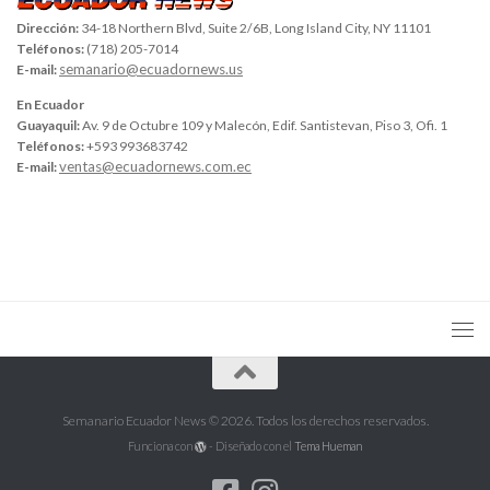
Dirección:
34-18 Northern Blvd, Suite 2/6B, Long Island City, NY 11101
Teléfonos:
(718) 205-7014
semanario@ecuadornews.us
E-mail:
En Ecuador
Guayaquil:
Av. 9 de Octubre 109 y Malecón, Edif. Santistevan, Piso 3, Ofi. 1
Teléfonos:
+593 993683742
ventas@ecuadornews.com.ec
E-mail:
Semanario Ecuador News © 2026. Todos los derechos reservados.
Funciona con
- Diseñado con el
Tema Hueman