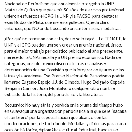
Nacional de Periodismo que anualmente otorgaba la UNP-
Matriz de Quito y que para mis 50 años de ejercicio profesional
unieron esfuerzos el CPG, la UNP y la FACSO para destacar
esas Bodas de Plata, que me enorgullecen. Queda claro,
entonces, que NO ando buscando un cartón ni una medallita…
¿Por qué no terminan con esto, de un solo tajo?… La FENAPE, la
UNP y el CPG pueden unirse y crear un premio nacional, único,
para el mejor trabajo periodístico publicado el año precedente,
merecedor a UNA medalla y a UN premio económico. Nada de
categorías, un solo premio discernido tras el análisis y
determinación de una Comisión que la integrarían figuras de las
letras y la academia. Ese Premio Nacional de Periodismo podría
llamarse Eugenio Espejo, J.J. de Olmedo, Hugo Delgado Cepeda,
Benjamín Carrión, Juan Montalvo o cualquier otro nombre
extraído de la historia, del periodismo y la literatura.
Recuerdo: No muy atrás y perdida en la bruma del tiempo hubo
en Guayaquil una organización periodística a la que se le “sacaba
el sombrero” por la especialización que alcanzó con las
condecoraciones, de toda índole. Medallas y diplomas para cada
ocasión histórica, diplomática, cultural, industrial, bancaria o