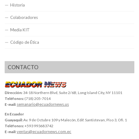
Historia
Colaboradores
Media KIT
Código de Ética
CONTACTO
Dirección:
34-18 Northern Blvd, Suite 2/6B, Long Island City, NY 11101
Teléfonos:
(718) 205-7014
semanario@ecuadornews.us
E-mail:
En Ecuador
Guayaquil:
Av. 9 de Octubre 109 y Malecón, Edif. Santistevan, Piso 3, Ofi. 1
Teléfonos:
+593 993683742
ventas@ecuadornews.com.ec
E-mail: