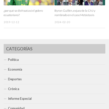
¿por qué se disfrazó así el golero
Byron Guillén, exjuez de la CNJ y
ecuatoriano?
nombrado en el caso Metástasis
2019-12-12
2024-02-20
CATEGORÍAS
Política
Economía
Deportes
Crónica
Informe Especial
Comunidad