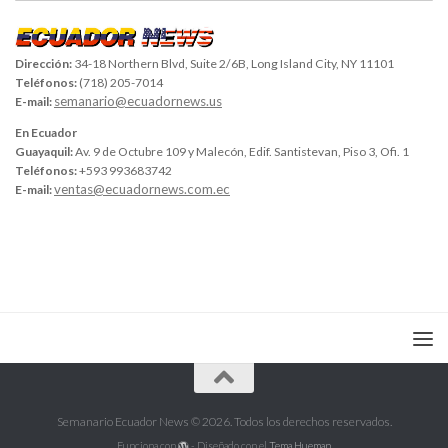
Dirección:
34-18 Northern Blvd, Suite 2/6B, Long Island City, NY 11101
Teléfonos:
(718) 205-7014
semanario@ecuadornews.us
E-mail:
En Ecuador
Guayaquil:
Av. 9 de Octubre 109 y Malecón, Edif. Santistevan, Piso 3, Ofi. 1
Teléfonos:
+593 993683742
ventas@ecuadornews.com.ec
E-mail:
Semanario Ecuador News © 2026. Todos los derechos reservados.
Funciona con
- Diseñado con el
Tema Hueman