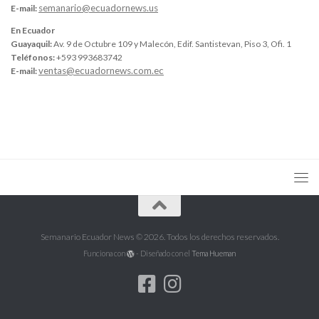
semanario@ecuadornews.us
E-mail:
En Ecuador
Guayaquil:
Av. 9 de Octubre 109 y Malecón, Edif. Santistevan, Piso 3, Ofi. 1
Teléfonos:
+593 993683742
ventas@ecuadornews.com.ec
E-mail:
Semanario Ecuador News © 2026. Todos los derechos reservados.
Funciona con
- Diseñado con el
Tema Hueman