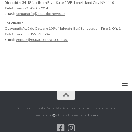
Dirección:
34-18 Northern Blvd, Suite 2/6B, Long Island City, NY 11101
Teléfonos:
(718) 205-7014
semanario@ecuadornews.us
E-mail:
En Ecuador
Guayaquil:
Av. 9 de Octubre 109 y Malecón, Edif. Santistevan, Piso 3, Ofi. 1
Teléfonos:
+593 993683742
ventas@ecuadornews.com.ec
E-mail:
Semanario Ecuador News © 2026. Todos los derechos reservados.
Funciona con
- Diseñado con el
Tema Hueman