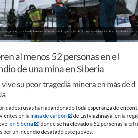
e emergencia rusos trasladan una carpa durante la operación de rescate tras el accidente en la mina de carbón 
es. pasado
en al menos 52 personas en el
ndio de una mina en Siberia
 vive su peor tragedia minera en más de d
da
oridades rusas han abandonado toda esperanza de encont
vientes en la
mina de carbón
de Listviazhnaya, en la regi
ovo,
en Siberia
, donde se ha elevado a 52 personas la cifr
 por un incendio desatado este jueves.