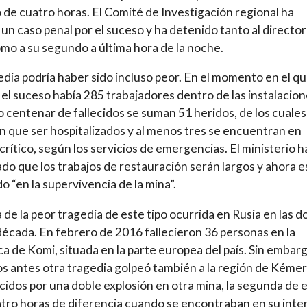
de cuatro horas. El Comité de Investigación regional ha
 un caso penal por el suceso y ha detenido tanto al director
mo a su segundo a última hora de la noche.
edia podría haber sido incluso peor. En el momento en el q
 el suceso había 285 trabajadores dentro de las instalacion
o centenar de fallecidos se suman 51 heridos, de los cuales
n que ser hospitalizados y al menos tres se encuentran en
crítico, según los servicios de emergencias. El ministerio h
do que los trabajos de restauración serán largos y ahora e
o “en la supervivencia de la mina”.
a de la peor tragedia de este tipo ocurrida en Rusia en las d
década. En febrero de 2016 fallecieron 36 personas en la
ca de Komi, situada en la parte europea del país. Sin embarg
os antes otra tragedia golpeó también a la región de Kéme
ecidos por una doble explosión en otra mina, la segunda de e
tro horas de diferencia cuando se encontraban en su inter