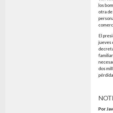
los bom
otra de
persona
comerci
El pres
jueves 
decreta
familia
necesar
dos mil
pérdida
NOTI
Por Jav