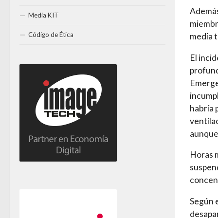
Además 
Media KIT
miembro
Código de Ética
media t
El inci
profund
Emergen
incumpl
habría 
ventila
aunque 
Horas m
suspend
concent
Según e
desapar