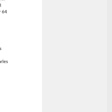
8
r 64
s
arles