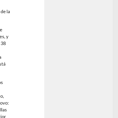
 de la
ue
es, y
 38
a
stá
os
o,
rovo:
llas
ior