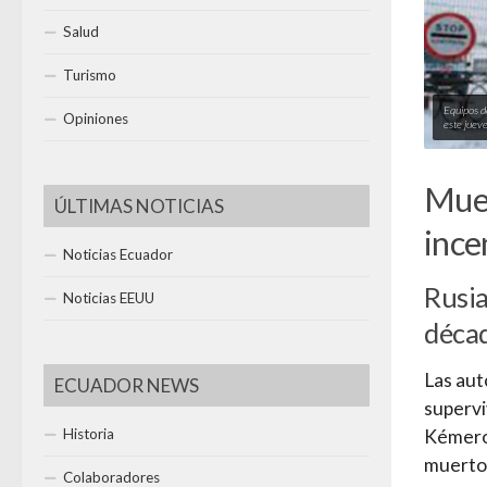
Salud
Turismo
Equipos d
Opiniones
este juev
Muer
ÚLTIMAS NOTICIAS
ince
Noticias Ecuador
Rusia
Noticias EEUU
déca
Las aut
ECUADOR NEWS
supervi
Historia
Kémer
muertos
Colaboradores