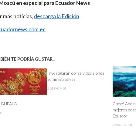
Moscú en especial para Ecuador News
r más noticias,
descarga la Edición
uadornews.com.ec
IÉN TE PODRÍA GUSTAR...
Investigarán obras y decisiones
administrativas
2019-07-01
 BÚFALO
Chocó Andino
mejores dest
4
Ecuador
2026-02-18