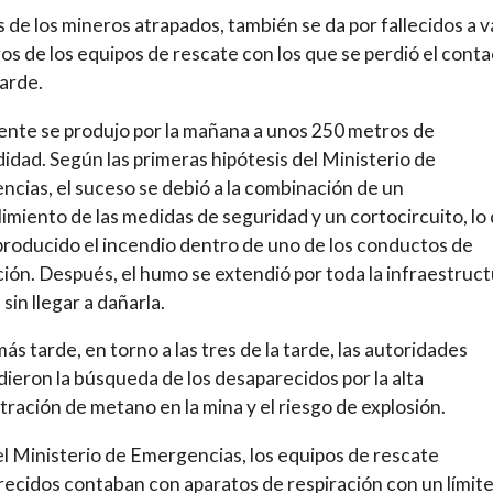
de los mineros atrapados, también se da por fallecidos a v
s de los equipos de rescate con los que se perdió el conta
arde.
dente se produjo por la mañana a unos 250 metros de
idad. Según las primeras hipótesis del Ministerio de
cias, el suceso se debió a la combinación de un
imiento de las medidas de seguridad y un cortocircuito, lo
producido el incendio dentro de uno de los conductos de
ción. Después, el humo se extendió por toda la infraestruc
sin llegar a dañarla.
ás tarde, en torno a las tres de la tarde, las autoridades
ieron la búsqueda de los desaparecidos por la alta
ración de metano en la mina y el riesgo de explosión.
l Ministerio de Emergencias, los equipos de rescate
ecidos contaban con aparatos de respiración con un límit