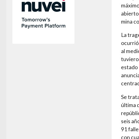
máximo 
abierto
mina co
La trag
ocurrió
al medi
tuviero
estado 
anuncia
centrad
Se trat
última 
repúbli
seis añ
91 fall
con cua