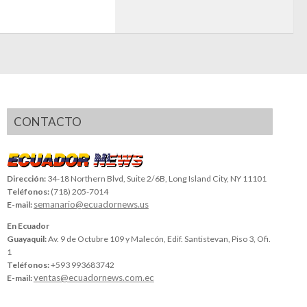
CONTACTO
Dirección:
34-18 Northern Blvd, Suite 2/6B, Long Island City, NY 11101
Teléfonos:
(718) 205-7014
semanario@ecuadornews.us
E-mail:
En Ecuador
Guayaquil:
Av. 9 de Octubre 109 y Malecón, Edif. Santistevan, Piso 3, Ofi.
1
Teléfonos:
+593 993683742
ventas@ecuadornews.com.ec
E-mail: