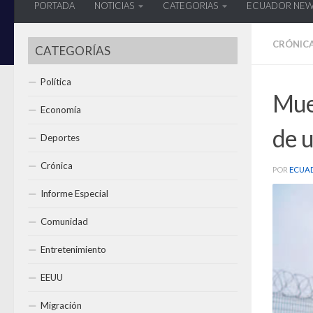
PORTADA
NOTICIAS
CATEGORIAS
ECUADOR NE
CRÓNIC
CATEGORÍAS
Política
Muer
Economía
de u
Deportes
Crónica
POR
ECUA
Informe Especial
Comunidad
Entretenimiento
EEUU
Migración