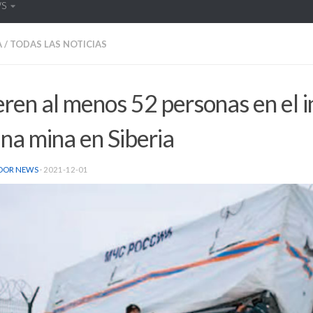
WS
A
/
TODAS LAS NOTICIAS
en al menos 52 personas en el i
na mina en Siberia
DOR NEWS
·
2021-12-01