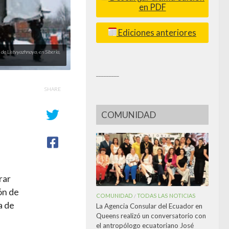
en PDF
Ediciones anteriores
de Listvyazhnaya, en Siberia,
_________
SHARE
COMUNIDAD
rar
ón de
COMUNIDAD
TODAS LAS NOTICIAS
/
a de
La Agencia Consular del Ecuador en
Queens realizó un conversatorio con
el antropólogo ecuatoriano José