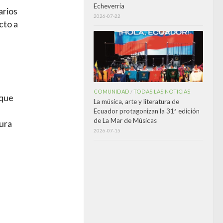
Echeverría
arios
2026-07-22
cto a
COMUNIDAD
TODAS LAS NOTICIAS
/
 que
La música, arte y literatura de
Ecuador protagonizan la 31ª edición
de La Mar de Músicas
tura
2026-07-15
e