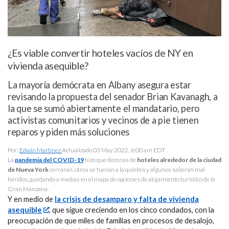
¿Es viable convertir hoteles vacíos de NY en
vivienda asequible?
La mayoría demócrata en Albany asegura estar
revisando la propuesta del senador Brian Kavanagh, a
la que se sumó abiertamente el mandatario, pero
activistas comunitarios y vecinos de a pie tienen
reparos y piden más soluciones
Por:
Edwin Martínez
Actualizado 03 May 2022, 6:00 am EDT
La
pandemia del COVID-19
hizo que decenas de
hoteles alrededor de la ciudad
de Nueva York
cerraran, otros se fueran a la quiebra y algunos salieran mal
heridos, quedando a medias en el mapa de opciones de alojamiento turístico de la
Gran Manzana.
Y en medio de
la crisis de desamparo y falta de vivienda
asequible
, que sigue creciendo en los cinco condados, con la
preocupación de que miles de familias en procesos de desalojo,