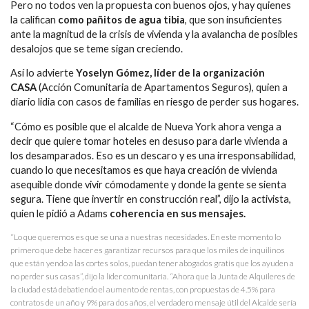
Pero no todos ven la propuesta con buenos ojos, y hay quienes
la califican
como pañitos de agua tibia
, que son insuficientes
ante la magnitud de la crisis de vivienda y la avalancha de posibles
desalojos que se teme sigan creciendo.
Así lo advierte
Yoselyn Gómez, líder de la organización
CASA
(Acción Comunitaria de Apartamentos Seguros), quien a
diario lidia con casos de familias en riesgo de perder sus hogares.
“Cómo es posible que el alcalde de Nueva York ahora venga a
decir que quiere tomar hoteles en desuso para darle vivienda a
los desamparados. Eso es un descaro y es una irresponsabilidad,
cuando lo que necesitamos es que haya creación de vivienda
asequible donde vivir cómodamente y donde la gente se sienta
segura. Tiene que invertir en construcción real”, dijo la activista,
quien le pidió a Adams
coherencia en sus mensajes.
“Lo que queremos es que se una a nuestras necesidades. En este momento lo
primero que debe hacer es garantizar recursos para que los miles de inquilinos
que están yendo a las cortes solos, puedan tener abogados gratis que los ayuden a
no perder sus casas”, dijo la líder comunitaria. “Ahora que la Junta de Alquileres de
la ciudad está debatiendo el aumento de rentas, con propuestas de 4.5% para
contratos de un año y 9% para dos años, el verdadero mensaje útil del Alcalde sería