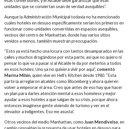
esas conversiones, y el Alcalde debe garantizar que esas
unidades que se conviertan sean de verdad asequibles”.
Aunque la Administración Municipal todavía no ha mencionado
cuáles hoteles en desuso específicamente serían los primeros en
funcionar como unidades convertidas en espacios asequibles,
vecinos del centro de Manhattan, donde hay varios sitios
venidos a menos, también muestran preocupación.
“Esto ya está hecho una locura con tantos desamparados en las
calles y muchos drogándose por esta parte, así que no quiero ni
pensar lo que va a pasar si al Alcalde le da por meterlos a todos
en esos hoteles. Uno ya no quisiera vivir por aquí”,
comentó
Marina Milán
, quien vive en Hell’s Kitchen desde 1980. “Esta
parte la arreglaron alcaldes como Bloomberg y ahora quieren
volver a empeorar el área. Creo que antes de eso hay que hacer
un plan para darles atención mental a esos homeless y mejor
ayudar a esos hoteles a que salgan de su crisis, porque ahora
entonces imagínese gente viviendo de turismo y ver en el
elevador a indigentes. Eso me asusta”.
Otros vecinos del medio Manhattan, como
Juan Mendivelso
, en
cambio respaldan la propuesta de usar hoteles en desuso para