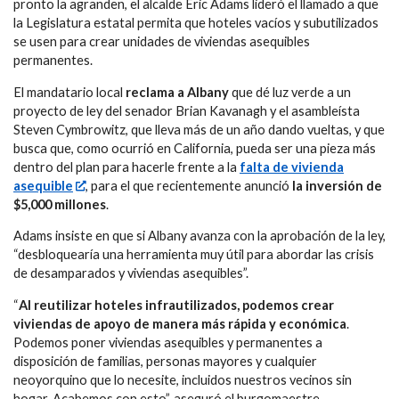
pronto la agranden, el alcalde Eric Adams lideró el llamado a que
la Legislatura estatal permita que hoteles vacíos y subutilizados
se usen para crear unidades de viviendas asequibles
permanentes.
El mandatario local
reclama a Albany
que dé luz verde a un
proyecto de ley del senador Brian Kavanagh y el asambleísta
Steven Cymbrowitz, que lleva más de un año dando vueltas, y que
busca que, como ocurrió en California, pueda ser una pieza más
dentro del plan para hacerle frente a la
falta de vivienda
asequible
, para el que recientemente anunció
la inversión de
$5,000 millones
.
Adams insiste en que si Albany avanza con la aprobación de la ley,
“desbloquearía una herramienta muy útil para abordar las crisis
de desamparados y viviendas asequibles”.
“
Al reutilizar hoteles infrautilizados, podemos crear
viviendas de apoyo de manera más rápida y económica
.
Podemos poner viviendas asequibles y permanentes a
disposición de familias, personas mayores y cualquier
neoyorquino que lo necesite, incluidos nuestros vecinos sin
hogar. Acabemos con esto”. aseguró el burgomaestre.