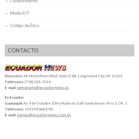
Colaboradores
Media KIT
Código de Ética
CONTACTO
Dirección:
34-18 Northern Blvd, Suite 2/6B, Long Island City, NY 11101
Teléfonos:
(718) 205-7014
semanario@ecuadornews.us
E-mail:
En Ecuador
Guayaquil:
Av. 9 de Octubre 109 y Malecón, Edif. Santistevan, Piso 3, Ofi. 1
Teléfonos:
+593 993683742
ventas@ecuadornews.com.ec
E-mail: