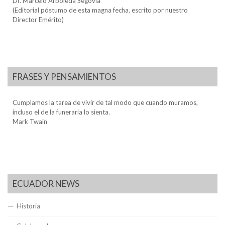
Dr. Marcelo Arboleda Segovia
(Editorial póstumo de esta magna fecha, escrito por nuestro
Director Emérito)
FRASES Y PENSAMIENTOS
Cumplamos la tarea de vivir de tal modo que cuando muramos,
incluso el de la funeraria lo sienta.
Mark Twain
ECUADOR NEWS
Historia