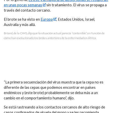
en unas pocas semanas
sin tratamiento. El virus se propaga a
través del contacto cercano.
El brote se ha visto en
Europa
, Estados Unidos, Israel,
Australia y más allá.
Briand, de la OMS, dijo que la situación actual parecía “contenible”, en función de
cómo han evolucionado los brotes anteriores de la enfermedad en África.
“La primera secuenciación del virus muestra que la cepa no es
diferente de las cepas que podemos encontrar en países
endémicos y (este brote) probablemente se deba más a un
cambio en el comportamiento humano”, dijo.
Se está rastreando a los contactos cercanos de alto riesgo de
casos confirmados de viruela del mono y se les recomienda