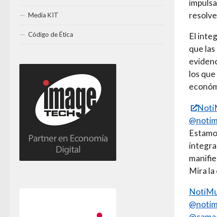
impulsa
resolve
Media KIT
Código de Ética
El inte
que las
eviden
los que
económi
Noti
@noti
Estam
integr
manifie
Mira la
NotiM
@noti
@camac