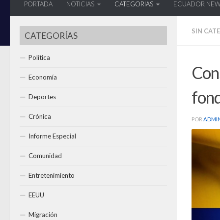
PORTADA
NOTICIAS
CATEGORIAS
ECUADOR NE
SIN CAT
CATEGORÍAS
Política
Con
Economía
fon
Deportes
Crónica
POR
ADMI
Informe Especial
Comunidad
Entretenimiento
EEUU
Migración