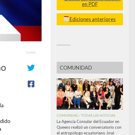
en PDF
Ediciones anteriores
_________
SHARE
no
COMUNIDAD
la
COMUNIDAD
TODAS LAS NOTICIAS
/
rdido
La Agencia Consular del Ecuador en
Queens realizó un conversatorio con
a
el antropólogo ecuatoriano José