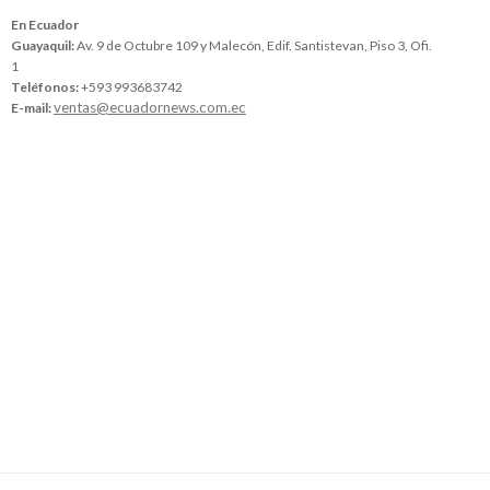
En Ecuador
Guayaquil:
Av. 9 de Octubre 109 y Malecón, Edif. Santistevan, Piso 3, Ofi.
1
Teléfonos:
+593 993683742
ventas@ecuadornews.com.ec
E-mail: