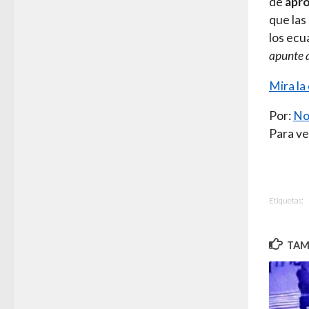
de
apro
que las
los ecu
apunte a
Mira la
Por:
No
Para ve
Etiquetas:
TAMB