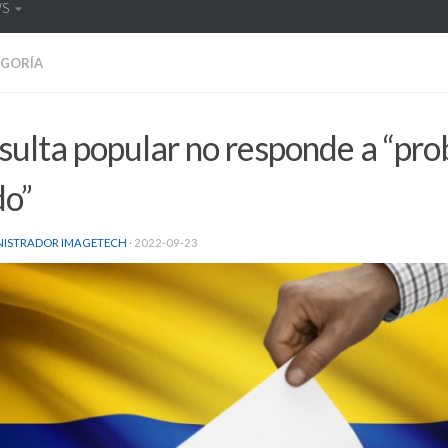
WS
EGORÍA
sulta popular no responde a “pr
do”
NISTRADOR IMAGETECH
·
2022-09-23