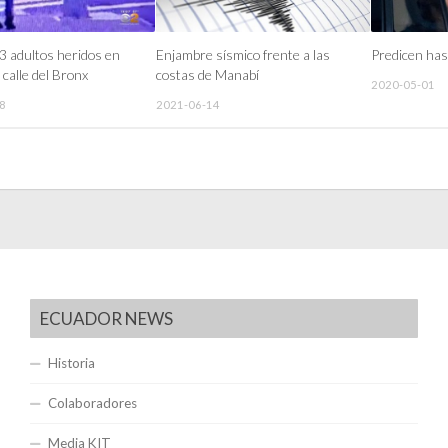
 3 adultos heridos en
Enjambre sísmico frente a las
Predicen has
 calle del Bronx
costas de Manabí
2020-05-01
8
2021-06-14
ECUADOR NEWS
Historia
Colaboradores
Media KIT