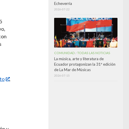
Echeverría
2026-07-22
ó
vo,
con
s
COMUNIDAD
TODAS LAS NOTICIAS
/
La música, arte y literatura de
Ecuador protagonizan la 31ª edición
de La Mar de Músicas
2026-07-15
to
,
ón y