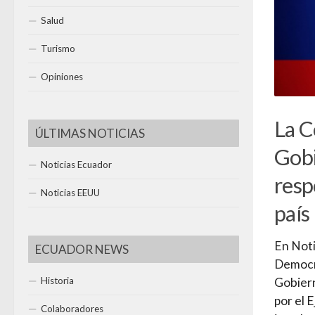
Salud
Turismo
Opiniones
La C
ÚLTIMAS NOTICIAS
Gobi
Noticias Ecuador
resp
Noticias EEUU
país
En Noti
ECUADOR NEWS
Democra
Historia
Gobiern
por el 
Colaboradores