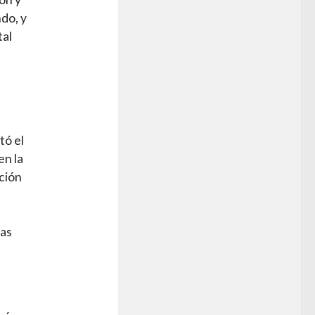
ndo, y
tal
tó el
en la
ación
cas