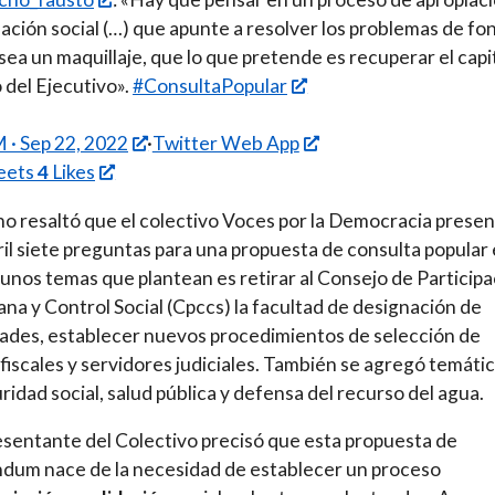
dación social (…) que apunte a resolver los problemas de fo
sea un maquillaje, que lo que pretende es recuperar el capi
 del Ejecutivo».
#ConsultaPopular
 · Sep 22, 2022
·
Twitter Web App
eets
4
Likes
 resaltó que el colectivo Voces por la Democracia presen
ril siete preguntas para una propuesta de consulta popular 
gunos temas que plantean es retirar al Consejo de Particip
na y Control Social (Cpccs) la facultad de designación de
ades, establecer nuevos procedimientos de selección de
 fiscales y servidores judiciales. También se agregó temáti
ridad social, salud pública y defensa del recurso del agua.
esentante del Colectivo precisó que esta propuesta de
dum nace de la necesidad de establecer un proceso