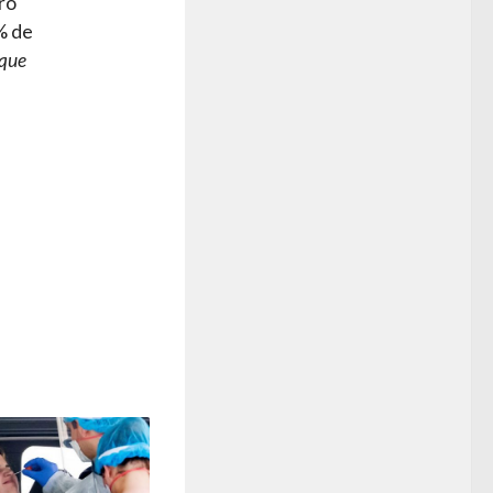
ró
% de
“que