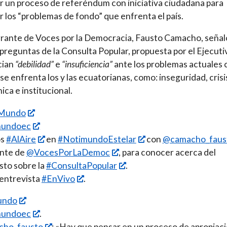
r un proceso de referéndum con iniciativa ciudadana para
r los “problemas de fondo” que enfrenta el país.
grante de Voces por la Democracia, Fausto Camacho, señal
 preguntas de la Consulta Popular, propuesta por el Ejecuti
cian
“debilidad”
e
“insuficiencia”
ante los problemas
actuales 
 se enfrenta los y las ecuatorianas, como: inseguridad, crisi
ca e institucional.
Mundo
mundoec
os
#AlAire
en
#NotimundoEstelar
con
@camacho_faus
ante de
@VocesPorLaDemoc
, para conocer acerca del
sto sobre la
#ConsultaPopular
.
 entrevista
#EnVivo
.
undo
mundoec
.
ho_fausto
: «Hay que pensar en un proceso de apropiaci