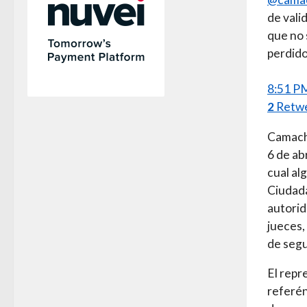
de vali
que no 
perdido
8:51 PM
2
Retw
Camacho
6 de ab
cual al
Ciudada
autorid
jueces,
de segu
El repr
referén