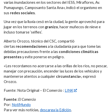
varias inundaciones en los sectores del IESS, Miraflores, Av.
Pumapungo, Camposanto Santa Ana», indicó el organismo en
sus
redes sociales
.
Una vez que la lluvia cesó en la ciudad, la gente aprovechó para
jugar en los terrenos con
granizo
, hacer muñecos de nieve e
incluso tomarse ‘selfies’.
Alberto Orozco, técnico del CSC, compartió
ciertas
recomendaciones
a la ciudadanía para que tome las
debidas precauciones frente a las
condiciones climáticas
presentes
y evite ponerse en peligro.
«Les recordamos no acercarse a las orillas de los ríos, no pescar,
manejar con precaución, encender las luces de los vehículos y
mantenerse atentos a cualquier
circunstancia
«, expresó
Orozco.
Fuente: Nota Original – El Comercio :
LINK
Fuente:
El Comercio
Por:
NotiMundo
Para ver más noticias,
descarga la Edición
.