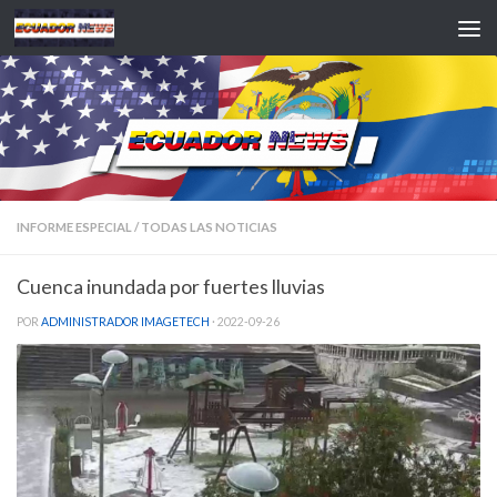
Saltar al contenido
INFORME ESPECIAL
/
TODAS LAS NOTICIAS
Cuenca inundada por fuertes lluvias
POR
ADMINISTRADOR IMAGETECH
·
2022-09-26