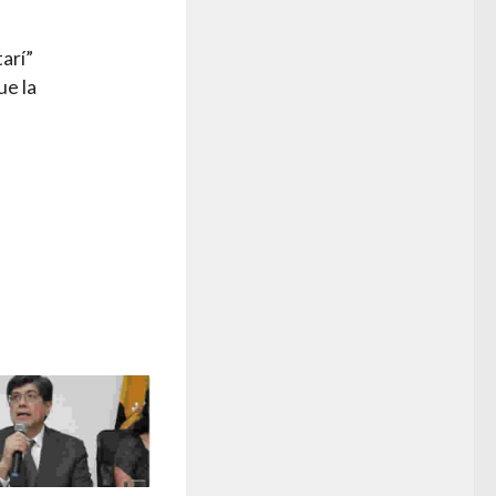
arí”
ue la