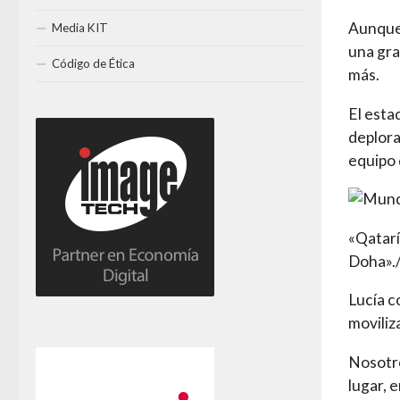
Aunque 
Media KIT
una gra
Código de Ética
más.
El esta
deplora
equipo 
«Qatarí
Doha»./
Lucía c
moviliz
Nosotro
lugar, 