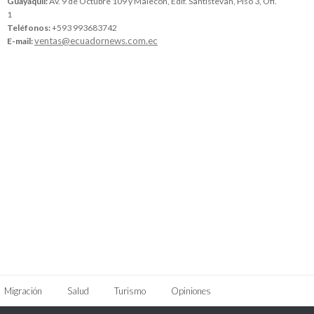
Guayaquil:
Av. 9 de Octubre 109 y Malecón, Edif. Santistevan, Piso 3, Ofi.
1
Teléfonos:
+593 993683742
ventas@ecuadornews.com.ec
E-mail:
Migración
Salud
Turismo
Opiniones