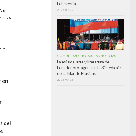
Echeverría
rva
2026-07-22
les y
 el
COMUNIDAD
TODAS LAS NOTICIAS
/
La música, arte y literatura de
Ecuador protagonizan la 31ª edición
de La Mar de Músicas
r en
2026-07-15
r
s del
ve