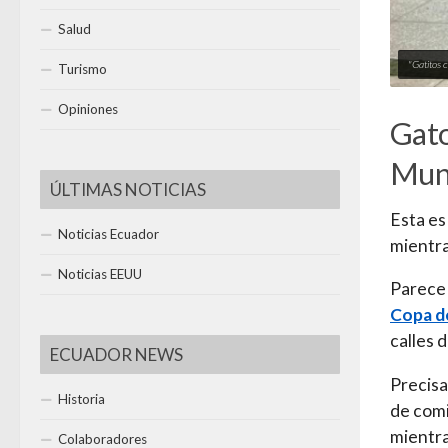
Salud
"Gatitos c
Turismo
Opiniones
Gato
Mund
ÚLTIMAS NOTICIAS
Esta es
Noticias Ecuador
mientra
Noticias EEUU
Parece 
Copa d
calles 
ECUADOR NEWS
Precisa
Historia
de comi
mientras
Colaboradores