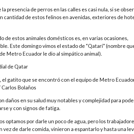
la presencia de perros en las calles es casi nula, si se obse
n cantidad de estos felinos en avenidas, exteriores de hote
do de estos animales domésticos es, en varias ocasiones,
ble. Este domingo vimos el estado de “Qatarí” (nombre que
de Metro Ecuador le dio al simpático animal).
, el gatito que se encontró con el equipo de Metro Ecuado
 Carlos Bolaños
on daños en su salud muy notables y complejidad para pode
arse y con signos de fatiga.
s optamos por darle un poco de agua, pero los trabajadore
en vez de darle comida, vinieron a espantarlo y hasta una le