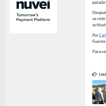
patada 
Después
se reti
actitud
Por
Car
Fuente
Para ve
TAMB