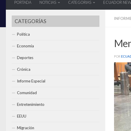
PORTADA
NOTICIAS
CATEGORIAS
ECUADOR NE
INFORME
CATEGORÍAS
Política
Men
Economía
POR
ECUA
Deportes
Crónica
Informe Especial
Comunidad
Entretenimiento
EEUU
Migración