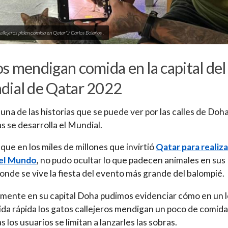
allejeros piden comida en Qatar"./ Carlos Bolaños .
s mendigan comida en la capital del
ial de Qatar 2022
 una de las historias que se puede ver por las calles de Doha
s se desarrolla el Mundial.
que en los miles de millones que invirtió
Qatar para realiza
el Mundo
,
no pudo ocultar lo que padecen animales en sus
donde se vive la fiesta del evento más grande del balompié.
mente en su capital Doha pudimos evidenciar cómo en un l
da rápida los gatos callejeros mendigan un poco de comida
 los usuarios se limitan a lanzarles las sobras.