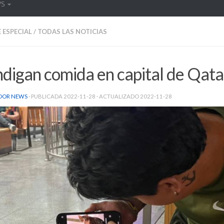
WS
 ESPECIAL
/
TODAS LAS NOTICIAS
digan comida en capital de Qata
DOR NEWS
· PUBLICADA
2022-11-28
· ACTUALIZADO
2022-11-28