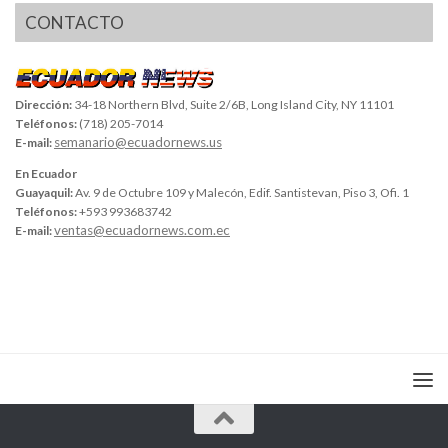
CONTACTO
Dirección:
34-18 Northern Blvd, Suite 2/6B, Long Island City, NY 11101
Teléfonos:
(718) 205-7014
semanario@ecuadornews.us
E-mail:
En Ecuador
Guayaquil:
Av. 9 de Octubre 109 y Malecón, Edif. Santistevan, Piso 3, Ofi. 1
Teléfonos:
+593 993683742
ventas@ecuadornews.com.ec
E-mail: