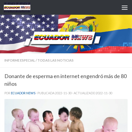
Saltar al contenido
INFORME ESPECIAL
/
TODAS LAS NOTICIAS
Donante de esperma en internet engendró más de 80
niños
POR
ECUADOR NEWS
· PUBLICADA
2022-11-30
· ACTUALIZADO
2022-11-30