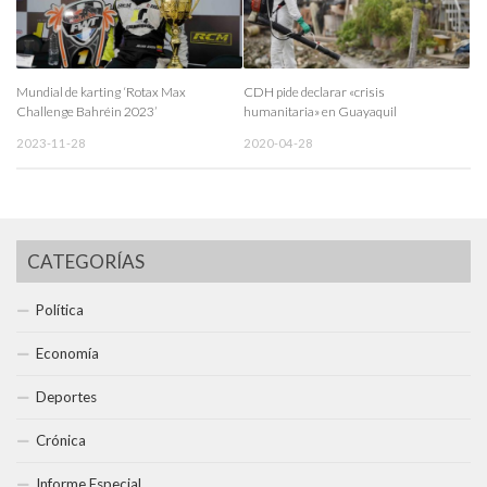
Mundial de karting ‘Rotax Max
CDH pide declarar «crisis
Challenge Bahréin 2023’
humanitaria» en Guayaquil
2023-11-28
2020-04-28
CATEGORÍAS
Política
Economía
Deportes
Crónica
Informe Especial