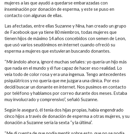
mujeres a las que ayudó a quedarse embarazadas con
inseminación por donación de esperma, y este se puso en
contacto con algunas de ellas.
Las afectadas, entre ellas Suzanne y Nina, han creado un grupo
de Facebook que ya tiene 80 miembros, todas mujeres que
tienen hijos de máximo 14 años concebidos con semen de Leon,
que usó varios seudónimos en internet cuando ofreció su
esperma a mujeres que estuvieran buscando donantes.
“Mirándolo ahora, ignoré muchas señales: yo quería un hijo más
que nada en el mundo y él fue capaz de hacer eso realidad. Lo
veía todo de color rosa y era una ingenua. Tengo antecedentes
psiquiátricos y no quería que me juzgara una clínica. Por eso
decidí buscar un donante en internet. Nos pusimos en contacto
por teléfono y hablamos por correo durante dos meses. Estaba
muy involucrado y comprensivo”, señaló Suzanne.
Según le aseguró, él tenía dos hijas propias, había engendrado
cinco hijos a través de donación de esperma a otras mujeres, y su
donación a Suzanne sería la sexta “y la última”.
“Me di cuenta de que podía mentir sobre esto, que no se podía