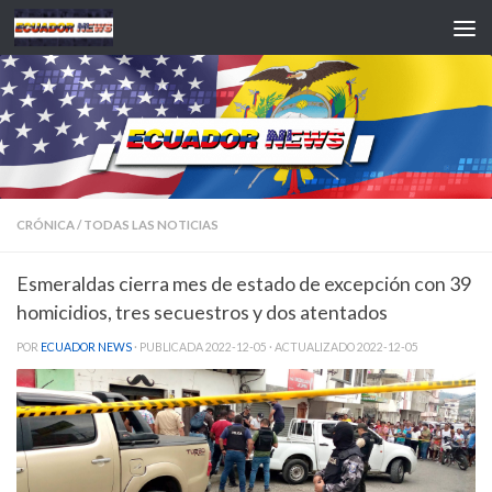
Saltar al contenido
CRÓNICA
/
TODAS LAS NOTICIAS
Esmeraldas cierra mes de estado de excepción con 39
homicidios, tres secuestros y dos atentados
POR
ECUADOR NEWS
· PUBLICADA
2022-12-05
· ACTUALIZADO
2022-12-05