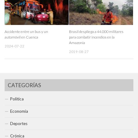
Accidente entre un bus y un
Brasil despliega a 44.000 militares
automóvil en Cuenca
para combatir incendios en la
Amazonía
2024-07-22
2019-08-27
CATEGORÍAS
Política
Economía
Deportes
Crónica