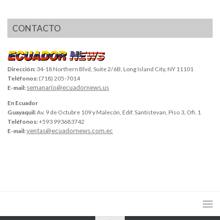
CONTACTO
Dirección:
34-18 Northern Blvd, Suite 2/6B, Long Island City, NY 11101
Teléfonos:
(718) 205-7014
semanario@ecuadornews.us
E-mail:
En Ecuador
Guayaquil:
Av. 9 de Octubre 109 y Malecón, Edif. Santistevan, Piso 3, Ofi. 1
Teléfonos:
+593 993683742
ventas@ecuadornews.com.ec
E-mail: