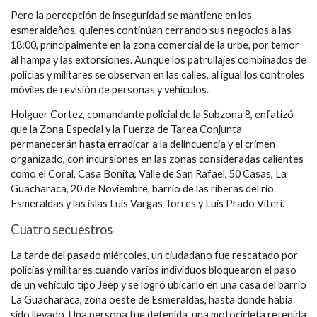
Pero la percepción de inseguridad se mantiene en los
esmeraldeños, quienes continúan cerrando sus negocios a las
18:00, principalmente en la zona comercial de la urbe, por temor
al hampa y las extorsiones. Aunque los patrullajes combinados de
policías y militares se observan en las calles, al igual los controles
móviles de revisión de personas y vehículos.
Holguer Cortez, comandante policial de la Subzona 8, enfatizó
que la Zona Especial y la Fuerza de Tarea Conjunta
permanecerán hasta erradicar a la delincuencia y el crimen
organizado, con incursiones en las zonas consideradas calientes
como el Coral, Casa Bonita, Valle de San Rafael, 50 Casas, La
Guacharaca, 20 de Noviembre, barrio de las riberas del río
Esmeraldas y las islas Luis Vargas Torres y Luis Prado Viteri.
Cuatro secuestros
La tarde del pasado miércoles, un ciudadano fue rescatado por
policías y militares cuando varios individuos bloquearon el paso
de un vehículo tipo Jeep y se logró ubicarlo en una casa del barrio
La Guacharaca, zona oeste de Esmeraldas, hasta donde había
sido llevado. Una persona fue detenida, una motocicleta retenida