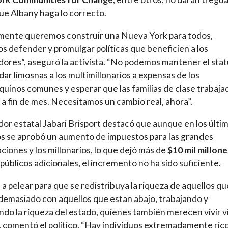
ue Albany haga lo correcto.
lmente queremos construir una Nueva York para todos,
 defender y promulgar políticas que beneficien a los
dores”, aseguró la activista. “No podemos mantener el sta
dar limosnas a los multimillonarios a expensas de los
uinos comunes y esperar que las familias de clase trabaja
 a fin de mes. Necesitamos un cambio real, ahora”.
dor estatal Jabari Brisport destacó que aunque en los últi
s se aprobó un aumento de impuestos para las grandes
ciones y los millonarios, lo que dejó más de
$10 mil millone
públicos adicionales, el incremento no ha sido suficiente.
a pelear para que se redistribuya la riqueza de aquellos qu
demasiado con aquellos que estan abajo, trabajando y
do la riqueza del estado, quienes también merecen vivir v
, comentó el político. “Hay individuos extremadamente ric