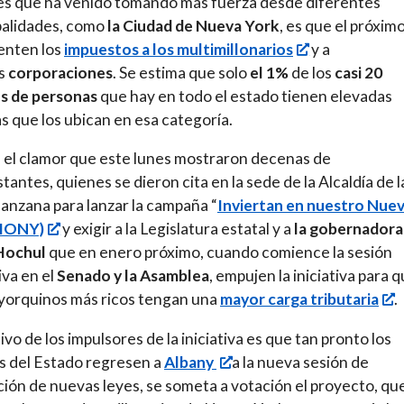
s que ha venido tomando más fuerza desde diferentes
alidades, como
la Ciudad de Nueva York
, es que el próxim
enten los
impuestos a los multimillonarios
y a
s
corporaciones
. Se estima que solo
el 1%
de los
casi 20
es de personas
que hay en todo el estado tienen elevadas
s que los ubican en esa categoría.
 el clamor que este lunes mostraron decenas de
tantes, quienes se dieron cita en la sede de la Alcaldía de l
nzana para lanzar la campaña “
Inviertan en nuestro Nue
(IONY)
y exigir a la Legislatura estatal y a
la gobernadora
Hochul
que en enero próximo, cuando comience la sesión
iva en el
Senado y la Asamblea
, empujen la iniciativa para 
yorquinos más ricos tengan una
mayor carga tributaria
.
ivo de los impulsores de la iniciativa es que tan pronto los
os del Estado regresen a
Albany
a la nueva sesión de
ión de nuevas leyes, se someta a votación el proyecto, qu