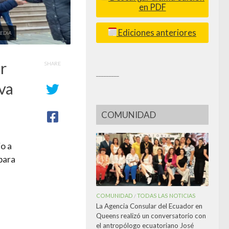
en PDF
Ediciones anteriores
MEDIA
r
SHARE
_________
va
COMUNIDAD
o a
para
COMUNIDAD
TODAS LAS NOTICIAS
/
La Agencia Consular del Ecuador en
Queens realizó un conversatorio con
el antropólogo ecuatoriano José