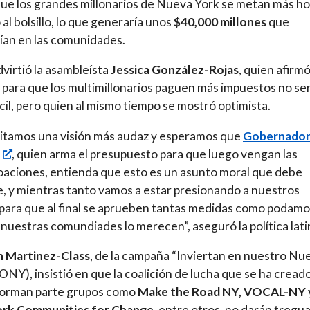
ue los grandes millonarios de Nueva York se metan más h
 al bolsillo, lo que generaría unos
$40,000 millones
que
rían en las comunidades.
advirtió la asambleísta
Jessica González-Rojas
, quien afirm
a para que los multimillonarios paguen más impuestos no se
cil, pero quien al mismo tiempo se mostró optimista.
itamos una visión más audaz y esperamos que
Gobernado
, quien arma el presupuesto para que luego vengan las
aciones, entienda que esto es un asunto moral que debe
, y mientras tanto vamos a estar presionando a nuestros
 para que al final se aprueben tantas medidas como podamo
nuestras comundiades lo merecen”, aseguró la política lati
n Martinez-Class
, de la campaña “Inviertan en nuestro Nu
IONY), insistió en que la coalición de lucha que se ha cread
 forman parte grupos como
Make the Road NY, VOCAL-NY 
rk Communities for Change
, entre otros, no darán tregu