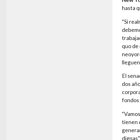
hasta q
“Si rea
debemos
trabaja
quo de 
neoyorq
lleguen
El sena
dos año
corpora
fondos 
“Vamos 
tienen 
generan
dignas”