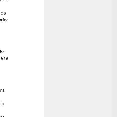
to a
arios
lor
ue se
una
ado