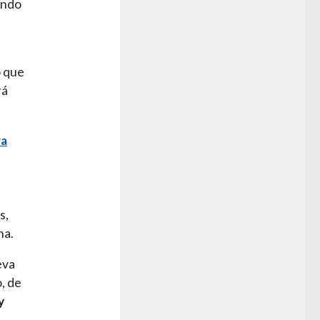
ondo
ó que
rá
ra
s,
na.
eva
o, de
y
a