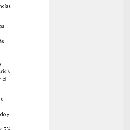
ncias
os
ás
s
risis
 el
ás
ndo y
en 5%