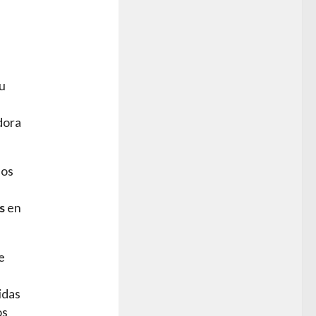
tu
dora
mos
s
en
e
idas
os