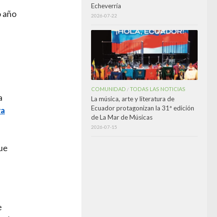
Echeverría
o año
2026-07-22
COMUNIDAD
TODAS LAS NOTICIAS
/
a
La música, arte y literatura de
Ecuador protagonizan la 31ª edición
va
de La Mar de Músicas
2026-07-15
que
e