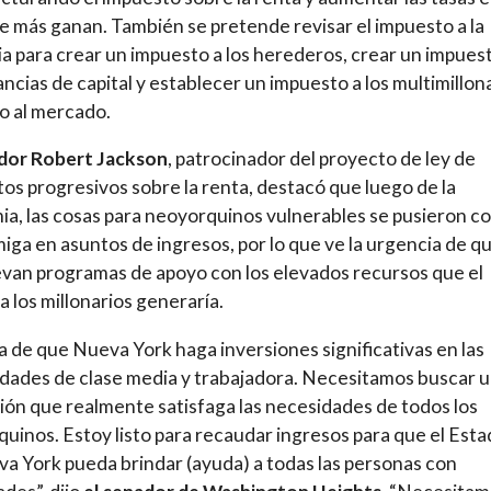
ue más ganan. También se pretende revisar el impuesto a la
a para crear un impuesto a los herederos, crear un impues
ancias de capital y establecer un impuesto a los multimillon
o al mercado.
ador Robert Jackson
, patrocinador del proyecto de ley de
os progresivos sobre la renta, destacó que luego de la
a, las cosas para neoyorquinos vulnerables se pusieron co
iga en asuntos de ingresos, por lo que ve la urgencia de q
an programas de apoyo con los elevados recursos que el
 a los millonarios generaría.
a de que Nueva York haga inversiones significativas en las
ades de clase media y trabajadora. Necesitamos buscar 
ción que realmente satisfaga las necesidades de todos los
uinos. Estoy listo para recaudar ingresos para que el Est
a York pueda brindar (ayuda) a todas las personas con