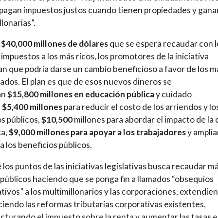
pagan impuestos justos cuando tienen propiedades y gana
llonarias”.
s
$40,000 millones de dólares
que se espera recaudar con l
impuestos a los más ricos, los promotores de la iniciativa
n que podría darse un cambio beneficioso a favor de los m
ados. El plan es que de esos nuevos dineros se
an
$15,800 millones en educación pública
y cuidado
,
$5,400 millones
para reducir el costo de los arriendos y lo
os públicos,
$10,500
millones para abordar el impacto de la c
ca,
$9,000 millones para apoyar a los trabajadores
y ampliar
a los beneficios públicos.
 los puntos de las iniciativas legislativas busca recaudar m
públicos haciendo que se ponga fin a llamados “obsequios
tivos” a los multimillonarios y las corporaciones, extendie
ciendo las reformas tributarias corporativas existentes,
cturando el impuesto sobre la renta y aumentar las tasas 