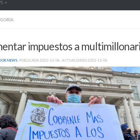
WS
EGORÍA
entar impuestos a multimillonar
DOR NEWS
· PUBLICADA
2022-12-06
· ACTUALIZADO
2022-12-06