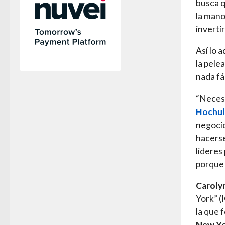
busca q
la mano
inverti
Así lo 
la pele
nada fá
“Neces
Hochul
negocio
hacerse
líderes
porque 
Caroly
York” (
la que
New Yo