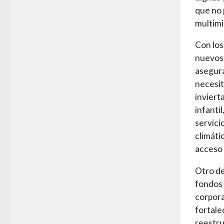
que no 
multimi
Con lo
nuevos 
asegura
necesit
inviert
infantil
servici
climáti
acceso 
Otro de
fondos 
corpora
fortale
reestru