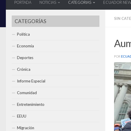
PORTADA
NOTICIAS
CATEGORIAS
ECUADOR NE
SIN CAT
CATEGORÍAS
Política
Aum
Economía
POR
ECUA
Deportes
Crónica
Informe Especial
Comunidad
Entretenimiento
EEUU
Migración