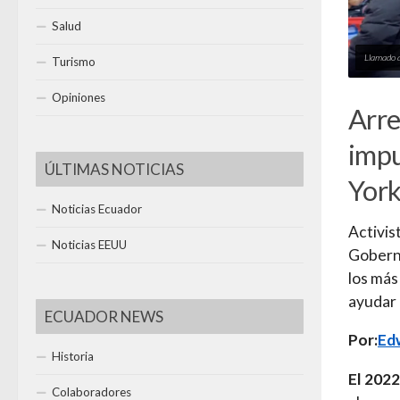
Salud
Llamado 
Turismo
Opiniones
Arre
impu
ÚLTIMAS NOTICIAS
Yor
Noticias Ecuador
Activist
Noticias EEUU
Goberna
los más
ayudar 
ECUADOR NEWS
Por:
Ed
Historia
El 2022
Colaboradores