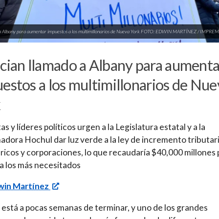
a Albany para aumentar impuestos a los multimillonarios de Nueva York FOTO: EDWIN MARTÍNEZ / IMPRE
cian llamado a Albany para aumenta
estos a los multimillonarios de Nue
k
as y líderes políticos urgen a la Legislatura estatal y a la
dora Hochul dar luz verde a la ley de incremento tributari
 ricos y corporaciones, lo que recaudaría $40,000 millones 
a los más necesitados
win Martínez
está a pocas semanas de terminar, y uno de los grandes