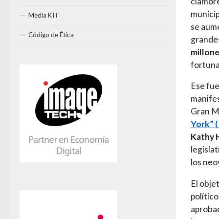
clamore
municip
Media KIT
se aum
Código de Ética
grande
millon
fortuna
Ese fue
manifes
Gran Ma
York” 
Kathy 
legislat
los neo
El objet
polític
aprobac