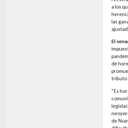
a los q
herenci
las gan
ajustad
El sen
impuest
pandemi
de horm
promuev
tributo
“Es hor
comunid
legisla
neoyorq
de Nuev