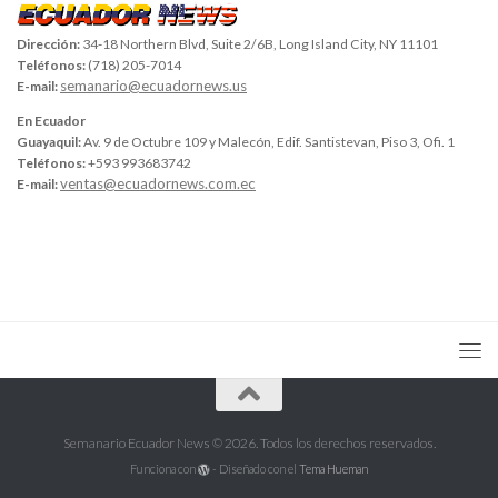
Dirección:
34-18 Northern Blvd, Suite 2/6B, Long Island City, NY 11101
Teléfonos:
(718) 205-7014
semanario@ecuadornews.us
E-mail:
En Ecuador
Guayaquil:
Av. 9 de Octubre 109 y Malecón, Edif. Santistevan, Piso 3, Ofi. 1
Teléfonos:
+593 993683742
ventas@ecuadornews.com.ec
E-mail:
Semanario Ecuador News © 2026. Todos los derechos reservados.
Funciona con
- Diseñado con el
Tema Hueman