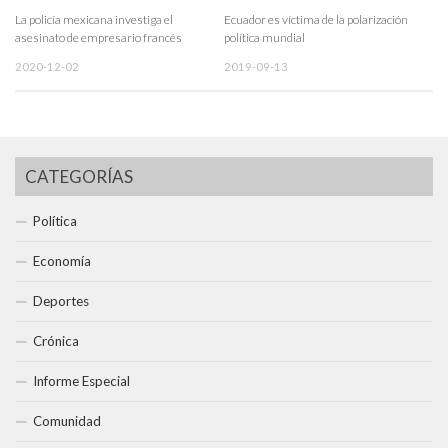
La policía mexicana investiga el
Ecuador es víctima de la polarización
asesinato de empresario francés
política mundial
2020-12-02
2019-09-13
CATEGORÍAS
Política
Economía
Deportes
Crónica
Informe Especial
Comunidad