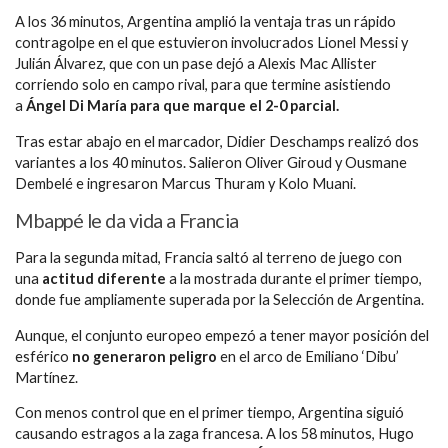
A los 36 minutos, Argentina amplió la ventaja tras un rápido
contragolpe en el que estuvieron involucrados Lionel Messi y
Julián Álvarez, que con un pase dejó a Alexis Mac Allister
corriendo solo en campo rival, para que termine asistiendo
a
Ángel Di María para que marque el 2-0 parcial.
Tras estar abajo en el marcador, Didier Deschamps realizó dos
variantes a los 40 minutos. Salieron Oliver Giroud y Ousmane
Dembelé e ingresaron Marcus Thuram y Kolo Muani.
Mbappé le da vida a Francia
Para la segunda mitad, Francia saltó al terreno de juego con
una
actitud diferente
a la mostrada durante el primer tiempo,
donde fue ampliamente superada por la Selección de Argentina.
Aunque, el conjunto europeo empezó a tener mayor posición del
esférico
no generaron peligro
en el arco de Emiliano ‘Dibu’
Martínez.
Con menos control que en el primer tiempo, Argentina siguió
causando estragos a la zaga francesa. A los 58 minutos, Hugo