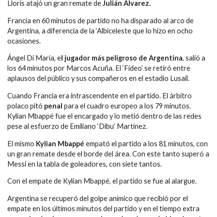
Lloris atajó un gran remate de
Julián Álvarez.
Francia en 60 minutos de partido no ha disparado al arco de
Argentina, a diferencia de la ‘Albiceleste que lo hizo en ocho
ocasiones.
Ángel Di María, e
l jugador más peligroso de Argentina
, salió a
los 64 minutos por Marcos Acuña. El ‘Fideo’ se retiró entre
aplausos del público y sus compañeros en el estadio Lusail.
Cuando Francia era intrascendente en el partido. El árbitro
polaco pitó
penal
para el cuadro europeo a los 79 minutos.
Kylian Mbappé fue el encargado y lo metió dentro de las redes
pese al esfuerzo de Emiliano ‘Dibu’ Martínez.
El mismo
Kylian Mbappé
empató el partido a los 81 minutos, con
un gran remate desde el borde del área. Con este tanto superó a
Messi en la tabla de goleadores, con siete tantos.
Con el empate de Kylian Mbappé, el partido se fue al alargue.
Argentina se recuperó del golpe anímico que recibió por el
empate en los últimos minutos del partido y en el tiempo extra