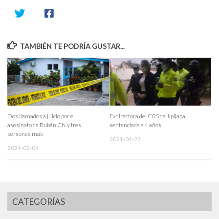
TAMBIÉN TE PODRÍA GUSTAR...
Dos llamados a juicio por el
Exdirectora del CRS de Jipijapa,
asesinato de Rubén Ch. y tres
sentenciada a 4 años
personas más
2021-04-22
2024-02-06
CATEGORÍAS