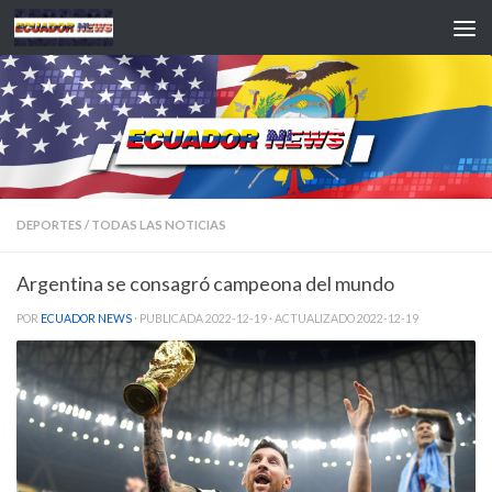
Saltar al contenido
DEPORTES
/
TODAS LAS NOTICIAS
Argentina se consagró campeona del mundo
POR
ECUADOR NEWS
· PUBLICADA
2022-12-19
· ACTUALIZADO
2022-12-19