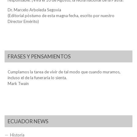
responsable. ¡Viva el 10 de Agosto, la fecha nacional de la Patria!
Dr. Marcelo Arboleda Segovia
(Editorial póstumo de esta magna fecha, escrito por nuestro
Director Emérito)
FRASES Y PENSAMIENTOS
Cumplamos la tarea de vivir de tal modo que cuando muramos,
incluso el de la funeraria lo sienta.
Mark Twain
ECUADOR NEWS
Historia