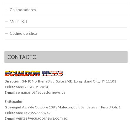
Colaboradores
Media KIT
Código de Ética
CONTACTO
Dirección:
34-18 Northern Blvd, Suite 2/6B, Long Island City, NY 11101
Teléfonos:
(718) 205-7014
semanario@ecuadornews.us
E-mail:
En Ecuador
Guayaquil:
Av. 9 de Octubre 109 y Malecón, Edif. Santistevan, Piso 3, Ofi. 1
Teléfonos:
+593 993683742
ventas@ecuadornews.com.ec
E-mail: