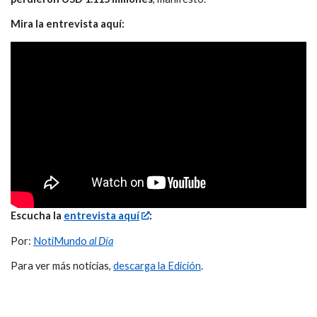
Mira la entrevista aquí:
Escucha la
entrevista aquí
:
Por:
NotiMundo
al Día
Para ver más noticias,
descarga la Edición
.