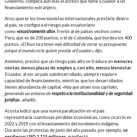
Gobierno, complica aún más el acceso que tiene Ecuador a un
financiamiento extranjero.
Al no querer los inversionistas internacionales prestarle dinero
al país, se configura el riesgo país ecuatoriano
como
«excesivamente alto»
, frente al de países vecinos como
Perú, que es de 200 puntos, o el de Colombia, que bordea los 400
puntos.
«El fisco va a tener más dificultad de cerrar su presupuesto
porque el mundo no le quiere prestar al Ecuador»
, dijo.
Asimismo, precisó que un riesgo país alto se traduce en
menores
ventas
,
menos plazas de empleo y, con ello, menos bienestar
.
Ecuador, al ser un país subdesarrollado, siempre requiere
capacidad de financiamiento, mientras que los desarrollados
tienen abundancia de capital.
«Hay que atraer esos capitales,
generando un entorno de
respeto a la institucionalidad y de seguridad
jurídica
«
, añadió.
Acosta indicó que una nueva paralización en el país
representaría cuantiosas pérdidas económicas, como ocurrió en
2022 y 2019 con el levantamiento del movimiento indígena.
Durante las protestas de junio del año pasado, por ejemplo,
se
perdieron USD 1.115 millones
, manifestó.