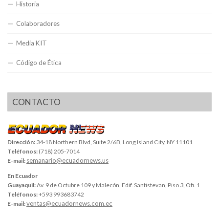
Historia
Colaboradores
Media KIT
Código de Ética
CONTACTO
Dirección:
34-18 Northern Blvd, Suite 2/6B, Long Island City, NY 11101
Teléfonos:
(718) 205-7014
semanario@ecuadornews.us
E-mail:
En Ecuador
Guayaquil:
Av. 9 de Octubre 109 y Malecón, Edif. Santistevan, Piso 3, Ofi. 1
Teléfonos:
+593 993683742
ventas@ecuadornews.com.ec
E-mail: