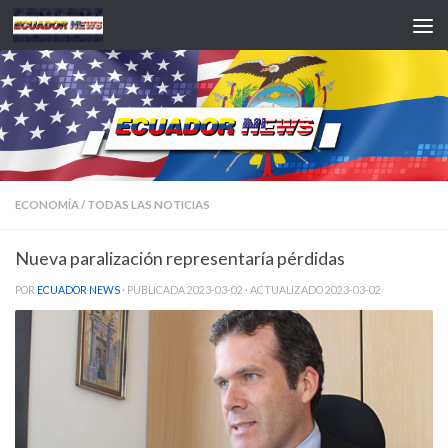
Saltar al contenido
ECONOMÍA
/
TODAS LAS NOTICIAS
Nueva paralización representaría pérdidas
POR
ECUADOR NEWS
· PUBLICADA
2023-03-02
· ACTUALIZADO
2023-03-02