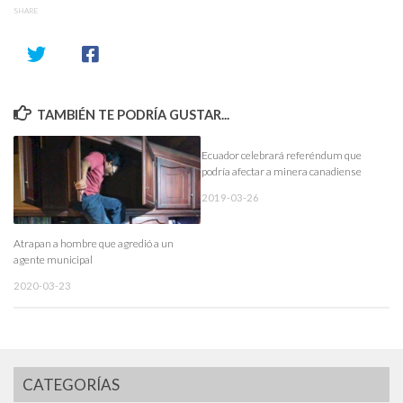
SHARE
TAMBIÉN TE PODRÍA GUSTAR...
Ecuador celebrará referéndum que
podría afectar a minera canadiense
2019-03-26
Atrapan a hombre que agredió a un
agente municipal
2020-03-23
CATEGORÍAS