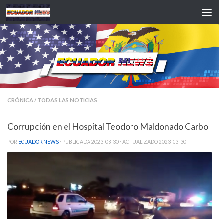
Saltar al contenido
CRÓNICA
/
TODAS LAS NOTICIAS
Corrupción en el Hospital Teodoro Maldonado Carbo
POR
ECUADOR NEWS
· PUBLICADA
2023-03-30
· ACTUALIZADO
2023-03-30