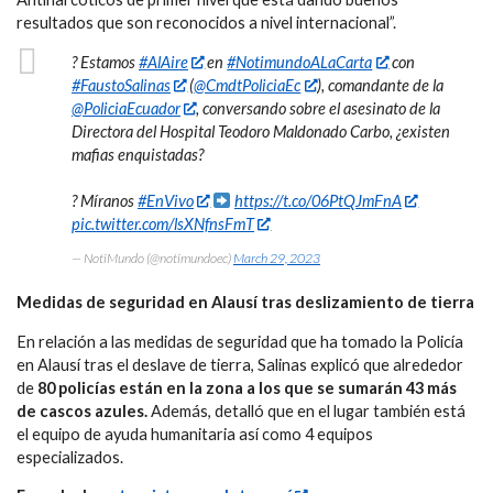
resultados que son reconocidos a nivel internacional”.
? Estamos
#AlAire
en
#NotimundoALaCarta
con
#FaustoSalinas
(
@CmdtPoliciaEc
), comandante de la
@PoliciaEcuador
, conversando sobre el asesinato de la
Directora del Hospital Teodoro Maldonado Carbo, ¿existen
mafias enquistadas?
?️ Míranos
#EnVivo
https://t.co/06PtQJmFnA
pic.twitter.com/lsXNfnsFmT
— NotiMundo (@notimundoec)
March 29, 2023
Medidas de seguridad en Alausí tras deslizamiento
de tierra
En relación a las medidas de seguridad que ha tomado la Policía
en Alausí tras el deslave de tierra, Salinas explicó que alrededor
de
80 policías están en la zona a los que se sumarán 43 más
de cascos azules.
Además, detalló que en el lugar también está
el equipo de ayuda humanitaria así como 4 equipos
especializados.