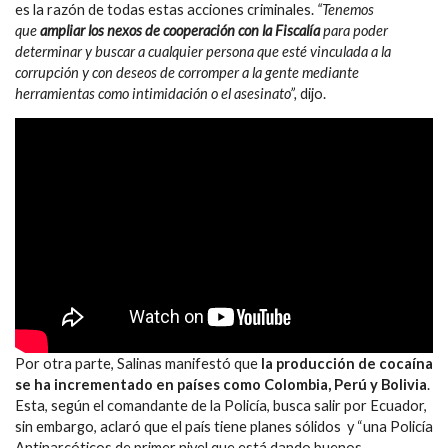
es la razón de todas estas acciones criminales.
“Tenemos
que
ampliar los nexos de cooperación con la Fiscalía
para poder
determinar y buscar a cualquier persona que esté vinculada a la
corrupción y con deseos de corromper a la gente mediante
herramientas como intimidación o el asesinato”,
dijo.
Por otra parte, Salinas manifestó que
la producción de cocaína
se ha incrementado en países como Colombia, Perú y Bolivia
.
Esta, según el comandante de la Policía, busca salir por Ecuador,
sin embargo, aclaró que el país tiene planes sólidos y “una Policía
Antinarcóticos de primer nivel que está dando buenos