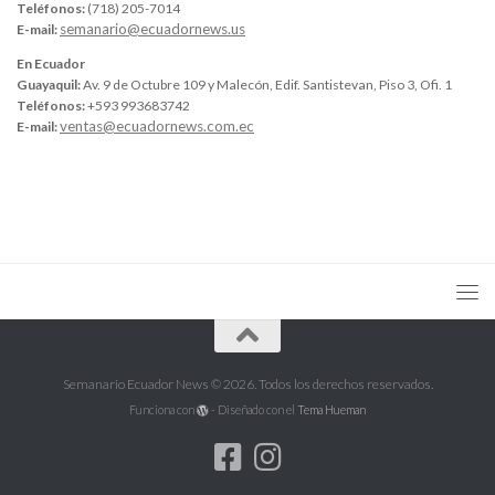
Teléfonos:
(718) 205-7014
semanario@ecuadornews.us
E-mail:
En Ecuador
Guayaquil:
Av. 9 de Octubre 109 y Malecón, Edif. Santistevan, Piso 3, Ofi. 1
Teléfonos:
+593 993683742
ventas@ecuadornews.com.ec
E-mail:
Semanario Ecuador News © 2026. Todos los derechos reservados.
Funciona con
- Diseñado con el
Tema Hueman