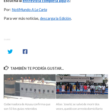
Escucha la
entrevista completa aquí
:
Por:
NotiMundo
A La Carta
Para ver más noticias,
descarga la Edición
.
SHARE
TAMBIÉN TE PODRÍA GUSTAR...
Gobernadora de Azuay confirma que
Alias ‘Joselo’, se salvó de morir dos
son 53 los guías retenidos
veces, quedó con arresto domiciliario