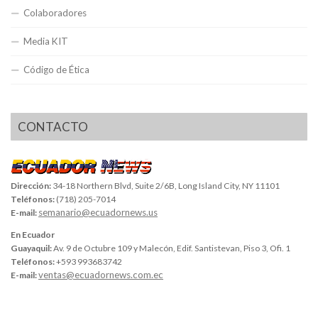
Colaboradores
Media KIT
Código de Ética
CONTACTO
Dirección:
34-18 Northern Blvd, Suite 2/6B, Long Island City, NY 11101
Teléfonos:
(718) 205-7014
semanario@ecuadornews.us
E-mail:
En Ecuador
Guayaquil:
Av. 9 de Octubre 109 y Malecón, Edif. Santistevan, Piso 3, Ofi. 1
Teléfonos:
+593 993683742
ventas@ecuadornews.com.ec
E-mail: