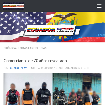
Saltar al contenido
CRÓNICA
/
TODAS LAS NOTICIAS
Comerciante de 70 años rescatado
POR
ECUADOR NEWS
· PUBLICADA
2023-04-13
· ACTUALIZADO
2023-04-13