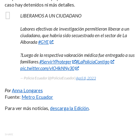
caso hay detenidos ni más detalles.
LIBERAMOS A UN CIUDADANO
Labores efectivas de investigación permitieron liberar a un
ciudadano, que habría sido secuestrado en el sector de La
Alborada
#GYE
.
?Luego de la respectiva valoración médica fue entregado a sus
familiares.
#ServirYProteger
#LaPolicíaContigo
pic.twitter.com/vIO4kNNy30
— Policía Ecuador (@PoliciaEcuador)
April 8, 2023
Por
Anna Longares
Fuente:
Metro Ecuador
Para ver más noticias,
descarga la Edición
.
SHARE