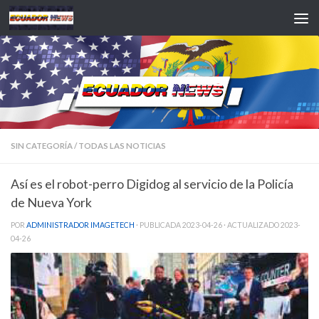
Saltar al contenido
SIN CATEGORÍA
/
TODAS LAS NOTICIAS
Así es el robot-perro Digidog al servicio de la Policía
de Nueva York
POR
ADMINISTRADOR IMAGETECH
· PUBLICADA
2023-04-26
· ACTUALIZADO
2023-
04-26