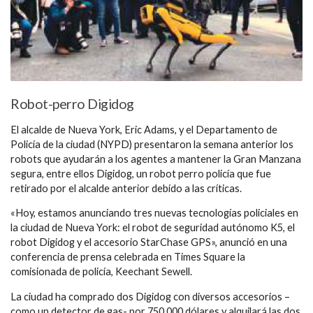
Robot-perro Digidog
El alcalde de Nueva York, Eric Adams, y el Departamento de
Policía de la ciudad (NYPD) presentaron la semana anterior los
robots que ayudarán a los agentes a mantener la Gran Manzana
segura, entre ellos Digidog, un robot perro policía que fue
retirado por el alcalde anterior debido a las críticas.
«Hoy, estamos anunciando tres nuevas tecnologías policiales en
la ciudad de Nueva York: el robot de seguridad autónomo K5, el
robot Digidog y el accesorio StarChase GPS», anunció en una
conferencia de prensa celebrada en Times Square la
comisionada de policía, Keechant Sewell.
La ciudad ha comprado dos Digidog con diversos accesorios –
como un detector de gas- por 750.000 dólares y alquilará las dos