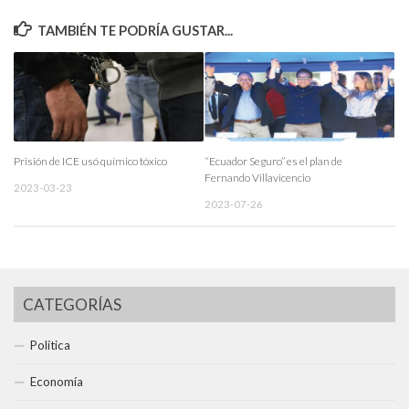
TAMBIÉN TE PODRÍA GUSTAR...
Prisión de ICE usó químico tóxico
“Ecuador Seguro” es el plan de
Fernando Villavicencio
2023-03-23
2023-07-26
CATEGORÍAS
Política
Economía