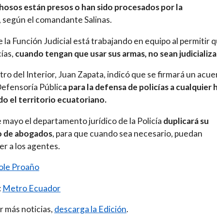
osos están presos o han sido procesados por la
,
según el comandante Salinas.
e la Función Judicial está trabajando en equipo al permitir 
cías,
cuando tengan que usar sus armas, no sean judicializ
stro del Interior, Juan Zapata, indicó que se firmará un acu
Defensoría Públic
a para la defensa de policías a cualquier 
do el territorio ecuatoriano.
e mayo el departamento jurídico de la Policía
duplicará su
 de abogados
, para que cuando sea necesario, puedan
r a los agentes.
ole Proaño
:
Metro Ecuador
r más noticias,
descarga la Edición
.