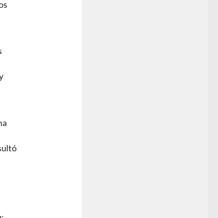
los
s
y
na
sultó