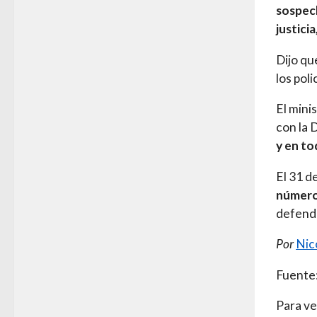
sospech
justicia
Dijo qu
los poli
El mini
con la 
y en to
El 31 d
número
defende
Por
Nic
Fuente
Para ve