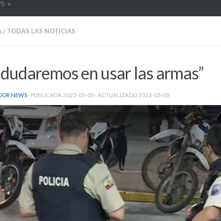
WS
A
/
TODAS LAS NOTICIAS
 dudaremos en usar las armas”
DOR NEWS
· PUBLICADA
2023-05-05
· ACTUALIZADO
2023-05-05