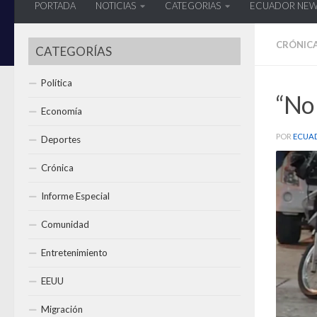
PORTADA
NOTICIAS
CATEGORIAS
ECUADOR NE
CRÓNIC
CATEGORÍAS
Política
“No
Economía
POR
ECUA
Deportes
Crónica
Informe Especial
Comunidad
Entretenimiento
EEUU
Migración