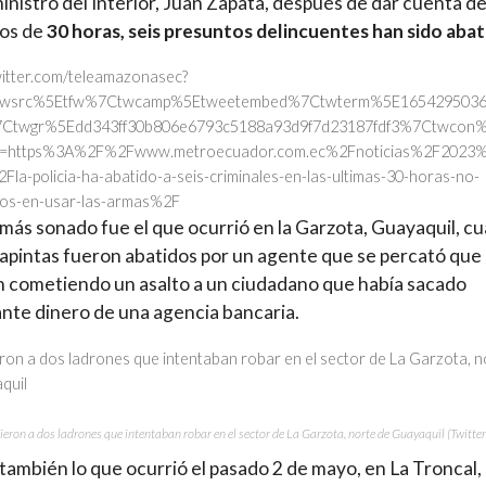
 ministro del Interior, Juan Zapata, después de dar cuenta d
os de
30 horas, seis presuntos delincuentes han sido abat
twitter.com/teleamazonasec?
=twsrc%5Etfw%7Ctwcamp%5Etweetembed%7Ctwterm%5E165429503
Ctwgr%5Edd343ff30b806e6793c5188a93d9f7d23187fdf3%7Ctwcon
rl=https%3A%2F%2Fwww.metroecuador.com.ec%2Fnoticias%2F2023
la-policia-ha-abatido-a-seis-criminales-en-las-ultimas-30-horas-no-
os-en-usar-las-armas%2F
 más sonado fue el que ocurrió en la Garzota, Guayaquil, c
apintas fueron abatidos por un agente que se percató que
 cometiendo un asalto a un ciudadano que había sacado
nte dinero de una agencia bancaria.
ieron a dos ladrones que intentaban robar en el sector de La Garzota, norte de Guayaquil (Twitter
 también lo que ocurrió el pasado 2 de mayo, en La Troncal,