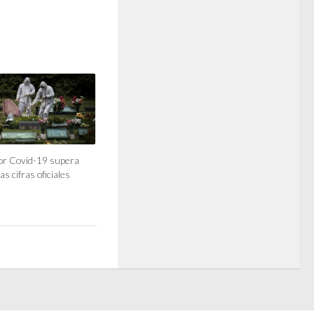
or Covid-19 supera
s cifras oficiales