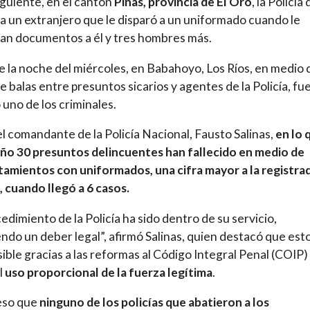
siguiente, en el cantón
Piñas, provincia de El Oro
, la Policía 
 a un extranjero que le disparó a un uniformado cuando le
an documentos a él y tres hombres más.
 la noche del miércoles, en Babahoyo, Los Ríos, en medio 
e balas entre presuntos sicarios y agentes de la Policía, fu
 uno de los criminales.
l comandante de la Policía Nacional, Fausto Salinas,
en lo 
año 30 presuntos delincuentes han fallecido en medio de
amientos con uniformados, una cifra mayor a la registra
, cuando llegó a 6 casos.
cedimiento de la Policía ha sido dentro de su servicio,
ndo un deber legal”, afirmó Salinas, quien destacó que est
sible gracias a las reformas al Código Integral Penal (COIP)
l
uso proporcional de la fuerza legítima
.
eso que
ninguno de los policías que abatieron a los