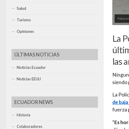
Salud
Policía e
Turismo
Opiniones
La P
últi
ÚLTIMAS NOTICIAS
las 
Noticias Ecuador
Ninguno
Noticias EEUU
siendo
La Poli
ECUADOR NEWS
de baja
fuerza 
Historia
“
Es hor
Colaboradores