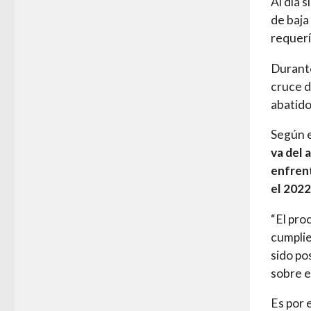
Al día 
de baja
requerí
Durante
cruce d
abatido
Según e
va del 
enfrent
el 2022
“El pro
cumplie
sido po
sobre e
Es por 