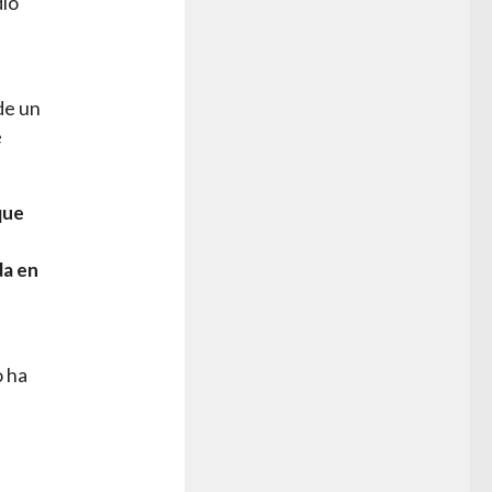
dio
de un
e
que
da en
o ha