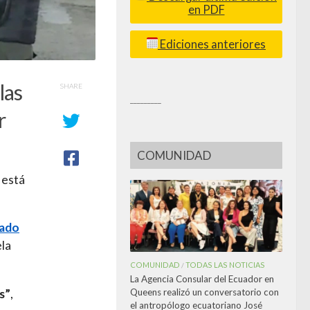
en PDF
Ediciones anteriores
las
SHARE
_________
r
COMUNIDAD
 está
ado
la
COMUNIDAD
TODAS LAS NOTICIAS
/
La Agencia Consular del Ecuador en
Queens realizó un conversatorio con
s”
,
el antropólogo ecuatoriano José