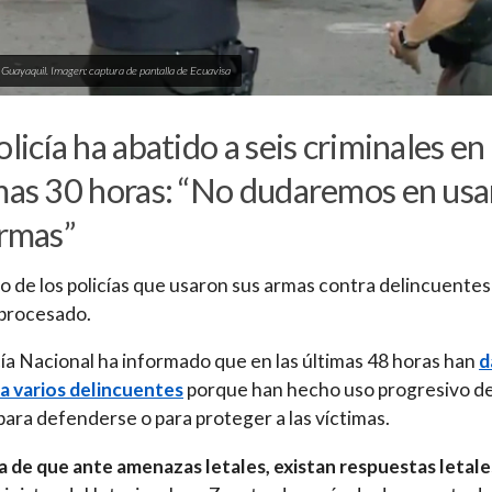
n Guayaquil. Imagen: captura de pantalla de Ecuavisa
olicía ha abatido a seis criminales en 
mas 30 horas: “No dudaremos en usa
armas”
 de los policías que usaron sus armas contra delincuentes
 procesado.
cía Nacional ha informado que en las últimas 48 horas han
d
 a varios delincuentes
porque han hecho uso progresivo de
para defenderse o para proteger a las víctimas.
a de que ante amenazas letales, existan respuestas letale