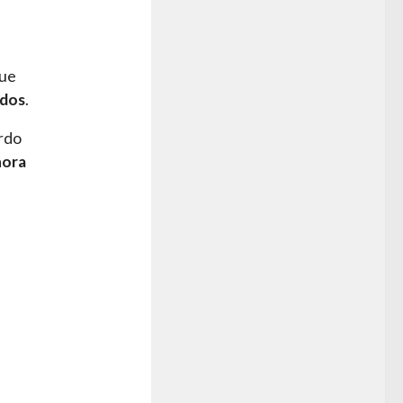
que
ados
.
erdo
hora