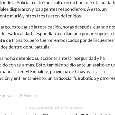
donde la Policía frustró un asalto en un banco. En la huida, 
iales dispararon y los agentes respondieron. A esto, un
ente murió y otros tres fueron detenidos.
argo, esto causó la retaleación, horas después, cuando do
s de esa localidad, respondían a un llamado por un supuesto
te de tránsito, pero fueron emboscados por delincuentes 
lados dentro de su patrulla.
cía no ha detenido su accionar ante la inseguridad y ha
ido con su armas. Esto, también se dio ante un asalto en u
 bancaria en El Empalme, provincia de Guayas. Tras la
ción y enfrentamiento, un antisocial fue abatido y otro re
Ataque armado en El Empalme (Policía Nacional)