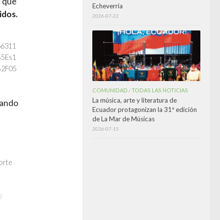
e que
Echeverría
idos.
2026-07-22
66311
%5Es1
%2F05
COMUNIDAD
TODAS LAS NOTICIAS
/
La música, arte y literatura de
uando
Ecuador protagonizan la 31ª edición
de La Mar de Músicas
2026-07-15
)