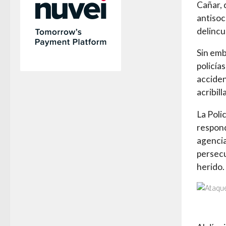
Cañar, 
antisoc
delincu
Sin emb
policía
acciden
acribil
La Poli
respond
agencia
persecu
herido.