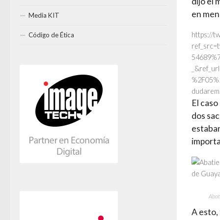
dijo el
en men
Media KIT
https://
Código de Ética
ref_src
54689%7
_&ref_u
%2F05%2F
dudarem
El caso
dos sac
estaban
importa
Abat
A esto,